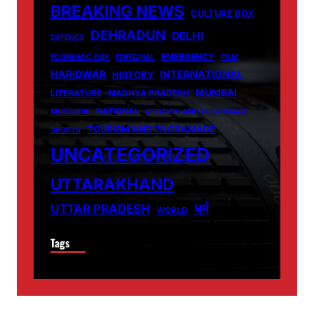
BREAKING NEWS
CULTURE BOX
DEHRADUN
DELHI
DEFENCE
EMERGENCY
ECONOMIC BOX
EDITORIAL
FILM
HARIDWAR
INTERNATIONAL
HISTORY
MUMBAI
LITERATURE
MADHYA PRADESH
NATIONAL
MUSSORIE
RELIGION AND PILGRIMAGE
TOURISM AND PILGRAMAGE
SPORTS
UNCATEGORIZED
UTTARAKHAND
धर्म
UTTAR PRADESH
WORLD
Tags