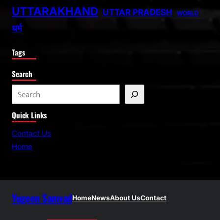
UTTARAKHAND
UTTAR PRADESH
WORLD
धर्म
Tags
Search
S
e
Quick Links
a
r
Contact Us
c
Home
h
Yugeen Samvad
Home
News
About Us
Contact