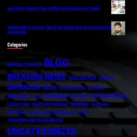
मुख्य निर्वाचन अधिकारी ने लिया राजनैतिक दलों से एसआईआर पर फीडबैक
अभिजीत दिपके का बड़ा ऐलान, शिक्षा से जुड़ा कोई मुद्दा उठेगा, हमारा संगठन छात्रों के
साथ खड़ा रहेगा
Categories
BLOG
AGRICULTURE BOX
BREAKING NEWS
CULTURE BOX
DEFENCE
DEHRADUN
DELHI
ECONOMIC BOX
EDITORIAL
HARIDWAR
INTERNATIONAL
HISTORY
EMERGENCY
FILM
MUMBAI
LITERATURE
MADHYA PRADESH
MUSSORIE
NATIONAL
RELIGION AND PILGRIMAGE
SPORTS
TOURISM AND PILGRAMAGE
UNCATEGORIZED