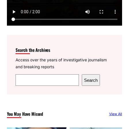
Search the Archives
Access over the years of investigative journalism
and breaking reports
S
Search
e
a
r
c
You May Have Missed
View All
h