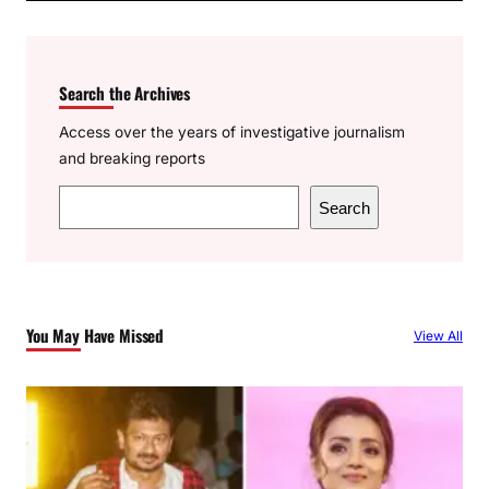
Search the Archives
Access over the years of investigative journalism
and breaking reports
S
Search
e
a
r
c
You May Have Missed
View All
h