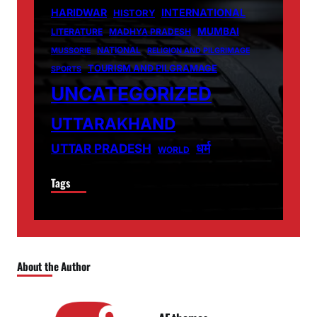
HARIDWAR
INTERNATIONAL
HISTORY
MUMBAI
LITERATURE
MADHYA PRADESH
NATIONAL
MUSSORIE
RELIGION AND PILGRIMAGE
TOURISM AND PILGRAMAGE
SPORTS
UNCATEGORIZED
UTTARAKHAND
धर्म
UTTAR PRADESH
WORLD
Tags
About the Author