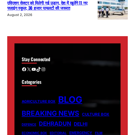
एविएशन सेक्टर को मिलेगी नई उड़ान, देश में खुलेंगे 11 नए
फ्लाइंग स्कूल; 30 हजार पायलटों की जरूरत
August 2, 2026
Stay Connected
Facebook
X
YouTube
TikTok
Instagram
Categories
BLOG
AGRICULTURE BOX
BREAKING NEWS
CULTURE BOX
DEHRADUN
DELHI
DEFENCE
EMERGENCY
ECONOMIC BOX
EDITORIAL
FILM