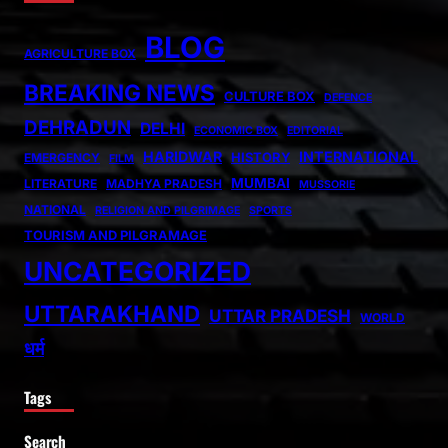
BLOG
AGRICULTURE BOX
BREAKING NEWS
CULTURE BOX
DEFENCE
DEHRADUN
DELHI
ECONOMIC BOX
EDITORIAL
HARIDWAR
INTERNATIONAL
HISTORY
EMERGENCY
FILM
MUMBAI
LITERATURE
MADHYA PRADESH
MUSSORIE
NATIONAL
RELIGION AND PILGRIMAGE
SPORTS
TOURISM AND PILGRAMAGE
UNCATEGORIZED
UTTARAKHAND
UTTAR PRADESH
WORLD
धर्म
Tags
Search