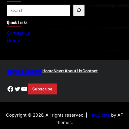
S
e
Quick Links
a
r
Contact Us
c
Home
h
Yugeen Samvad
Home
News
About Us
Contact
Facebook
Twitter
YouTube
Subscribe
Copyright © 2026. All rights reserved. |
NewSpare
by AF
themes.