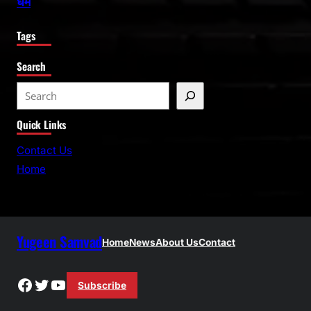
धर्म
Tags
Search
S
e
Quick Links
a
r
Contact Us
c
Home
h
Yugeen Samvad
Home
News
About Us
Contact
Facebook
Twitter
YouTube
Subscribe