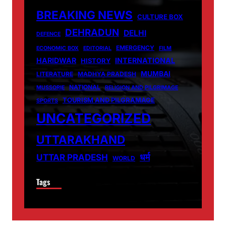
BREAKING NEWS
CULTURE BOX
DEHRADUN
DELHI
DEFENCE
EMERGENCY
ECONOMIC BOX
EDITORIAL
FILM
HARIDWAR
INTERNATIONAL
HISTORY
MUMBAI
LITERATURE
MADHYA PRADESH
NATIONAL
MUSSORIE
RELIGION AND PILGRIMAGE
TOURISM AND PILGRAMAGE
SPORTS
UNCATEGORIZED
UTTARAKHAND
धर्म
UTTAR PRADESH
WORLD
Tags