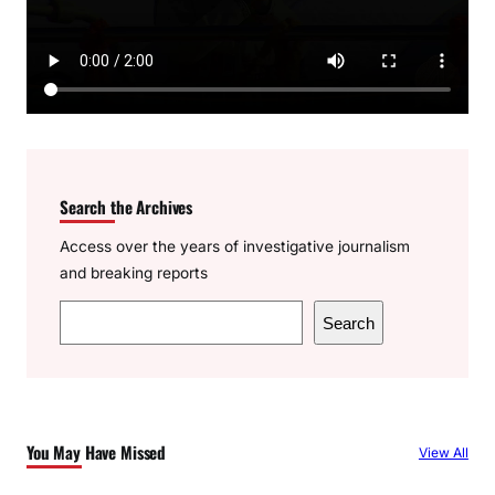
Search the Archives
Access over the years of investigative journalism
and breaking reports
S
Search
e
a
r
c
You May Have Missed
View All
h