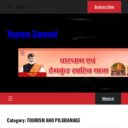
Skip
Facebook
X
YouTube
TikTok
Instagram
Subscribe
to
content
Yugeen Samvad
Watch
Category:
TOURISM AND PILGRAMAGE