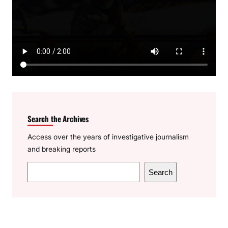
Search the Archives
Access over the years of investigative journalism
and breaking reports
S
Search
e
a
r
c