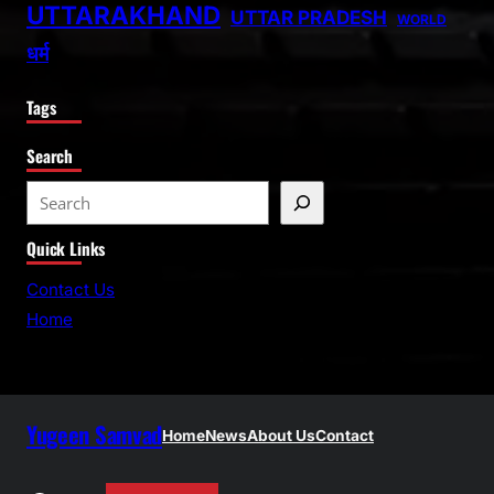
UTTARAKHAND
UTTAR PRADESH
WORLD
धर्म
Tags
Search
S
e
Quick Links
a
r
Contact Us
c
Home
h
Yugeen Samvad
Home
News
About Us
Contact