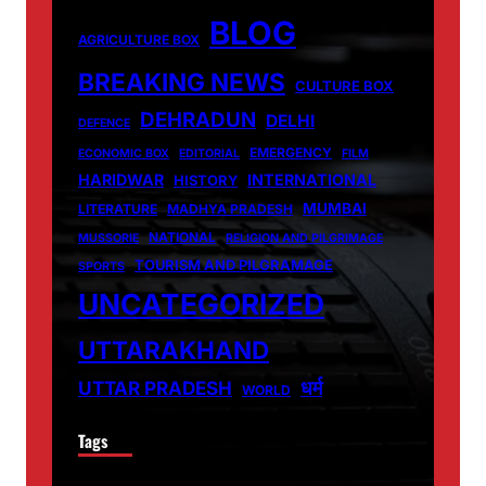
BLOG
AGRICULTURE BOX
BREAKING NEWS
CULTURE BOX
DEHRADUN
DELHI
DEFENCE
EMERGENCY
ECONOMIC BOX
EDITORIAL
FILM
HARIDWAR
INTERNATIONAL
HISTORY
MUMBAI
LITERATURE
MADHYA PRADESH
NATIONAL
MUSSORIE
RELIGION AND PILGRIMAGE
TOURISM AND PILGRAMAGE
SPORTS
UNCATEGORIZED
UTTARAKHAND
धर्म
UTTAR PRADESH
WORLD
Tags