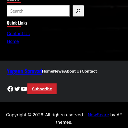
S
e
Quick Links
a
r
Contact Us
c
Home
h
Yugeen Samvad
Home
News
About Us
Contact
Facebook
Twitter
YouTube
Subscribe
Copyright © 2026. All rights reserved. |
NewSpare
by AF
themes.