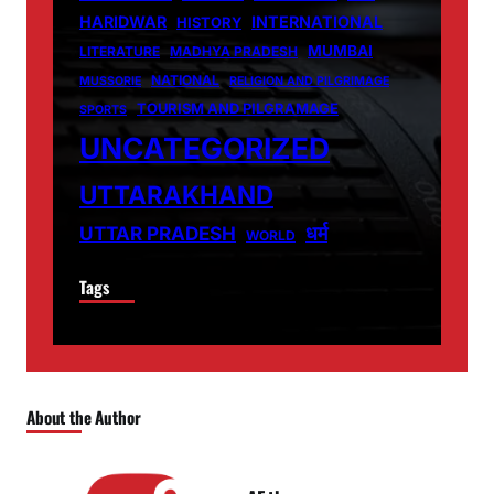
HARIDWAR
INTERNATIONAL
HISTORY
MUMBAI
LITERATURE
MADHYA PRADESH
NATIONAL
MUSSORIE
RELIGION AND PILGRIMAGE
TOURISM AND PILGRAMAGE
SPORTS
UNCATEGORIZED
UTTARAKHAND
धर्म
UTTAR PRADESH
WORLD
Tags
About the Author