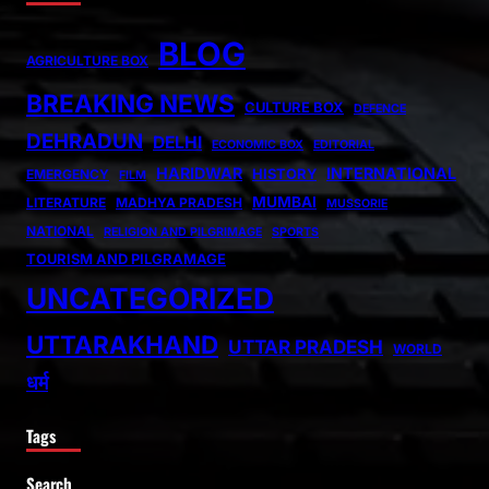
BLOG
AGRICULTURE BOX
BREAKING NEWS
CULTURE BOX
DEFENCE
DEHRADUN
DELHI
ECONOMIC BOX
EDITORIAL
HARIDWAR
INTERNATIONAL
HISTORY
EMERGENCY
FILM
MUMBAI
LITERATURE
MADHYA PRADESH
MUSSORIE
NATIONAL
RELIGION AND PILGRIMAGE
SPORTS
TOURISM AND PILGRAMAGE
UNCATEGORIZED
UTTARAKHAND
UTTAR PRADESH
WORLD
धर्म
Tags
Search