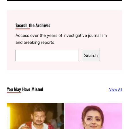
Search the Archives
Access over the years of investigative journalism
and breaking reports
S
Search
e
a
r
c
You May Have Missed
View All
h