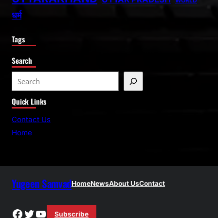
WORLD
धर्म
Tags
Search
S
e
Quick Links
a
r
Contact Us
c
Home
h
Yugeen Samvad
Home
News
About Us
Contact
Facebook
Twitter
YouTube
Subscribe