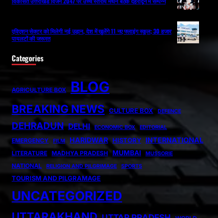
विकसित उत्तराखंड विजन 2047 पर उच्च स्तरीय मंथन बैठक देहरादून में सम्पन्न
एविएशन सेक्टर को मिलेगी नई उड़ान, देश में खुलेंगे 11 नए फ्लाइंग स्कूल; 30 हजार
पायलटों की जरूरत
Categories
BLOG
AGRICULTURE BOX
BREAKING NEWS
CULTURE BOX
DEFENCE
DEHRADUN
DELHI
ECONOMIC BOX
EDITORIAL
HARIDWAR
INTERNATIONAL
HISTORY
EMERGENCY
FILM
MUMBAI
LITERATURE
MADHYA PRADESH
MUSSORIE
NATIONAL
RELIGION AND PILGRIMAGE
SPORTS
TOURISM AND PILGRAMAGE
UNCATEGORIZED
UTTARAKHAND
UTTAR PRADESH