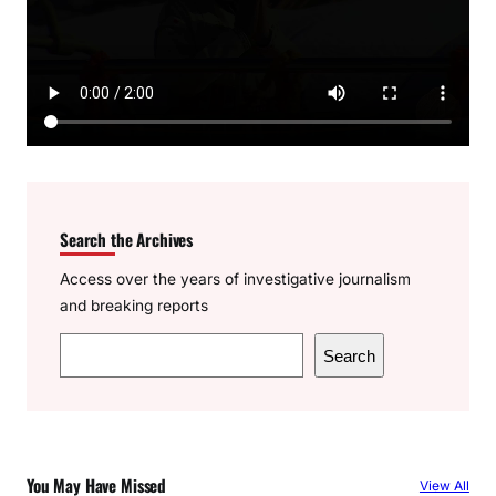
Search the Archives
Access over the years of investigative journalism
and breaking reports
S
Search
e
a
r
c
You May Have Missed
View All
h