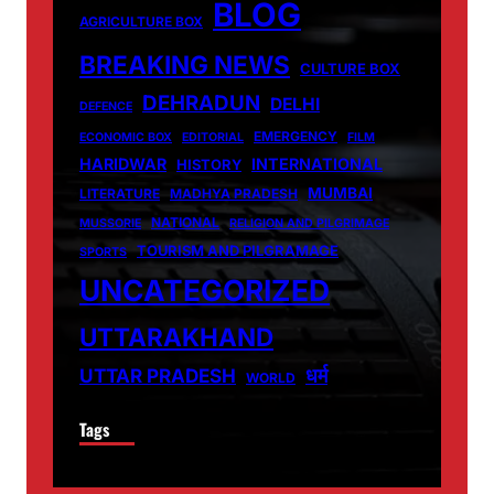
BLOG
AGRICULTURE BOX
BREAKING NEWS
CULTURE BOX
DEHRADUN
DELHI
DEFENCE
EMERGENCY
ECONOMIC BOX
EDITORIAL
FILM
HARIDWAR
INTERNATIONAL
HISTORY
MUMBAI
LITERATURE
MADHYA PRADESH
NATIONAL
MUSSORIE
RELIGION AND PILGRIMAGE
TOURISM AND PILGRAMAGE
SPORTS
UNCATEGORIZED
UTTARAKHAND
धर्म
UTTAR PRADESH
WORLD
Tags