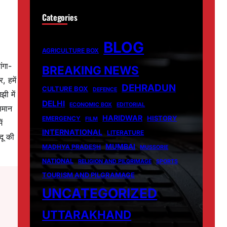
Categories
BLOG
AGRICULTURE BOX
ंगा-
BREAKING NEWS
, हमें
DEHRADUN
CULTURE BOX
DEFENCE
ी में
DELHI
ECONOMIC BOX
EDITORIAL
समान
HARIDWAR
HISTORY
EMERGENCY
FILM
ं
INTERNATIONAL
LITERATURE
दू की
MUMBAI
MADHYA PRADESH
MUSSORIE
NATIONAL
RELIGION AND PILGRIMAGE
SPORTS
TOURISM AND PILGRAMAGE
UNCATEGORIZED
UTTARAKHAND