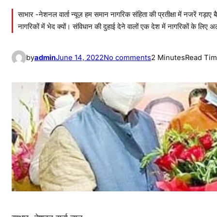
साभार -नेशनल वार्ता न्यूज़ हम समान नागरिक संहिता की प्रतीक्षा में नजरें गड़ाए ब
नागरिकों में भेद क्यों। संविधान की दुहाई देने वालों एक देश में नागरिकों के
o
by
admin
June 14, 2022
No comments
2 Minutes
Read Ti
n
स
मा
न
ना
ग
रि
क
सं
हि
ता
की
प्र