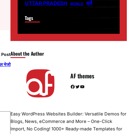
धर्म
UTTAR PRADESH
WORLD
Tags
About the Author
 Post
ेल भेजो
AF themes
Facebook
Twitter
YouTube
Easy WordPress Websites Builder: Versatile Demos for
Blogs, News, eCommerce and More – One-Click
Import, No Coding! 1000+ Ready-made Templates for