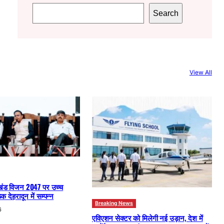
S
Search
e
a
r
c
View All
h
खंड विजन 2047 पर उच्च
क देहरादून में सम्पन्न
Breaking News
6
एविएशन सेक्टर को मिलेगी नई उड़ान, देश में