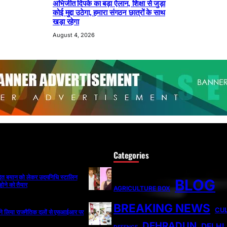
अभिजीत दिपके का बड़ा ऐलान, शिक्षा से जुड़ा
कोई मुद्दा उठेगा, हमारा संगठन छात्रों के साथ
खड़ा रहेगा
August 4, 2026
Categories
ादित बयान को लेकर उदयनिधि स्टालिन
BLOG
होने को तैयार
AGRICULTURE BOX
BREAKING NEWS
CU
ी ने लिया राजनैतिक दलों से एसआईआर पर
DEHRADUN
DELHI