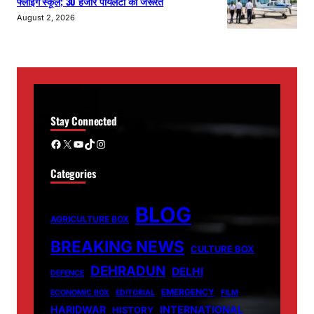
फ्लाइंग स्कूल; 30 हजार पायलटों की जरूरत
August 2, 2026
Stay Connected
Facebook
X
YouTube
TikTok
Instagram
Categories
BLOG
AGRICULTURE BOX
BREAKING NEWS
CULTURE BOX
DEHRADUN
DELHI
DEFENCE
EMERGENCY
ECONOMIC BOX
EDITORIAL
FILM
HARIDWAR
INTERNATIONAL
HISTORY