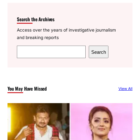
Search the Archives
Access over the years of investigative journalism
and breaking reports
S
Search
e
a
r
c
You May Have Missed
View All
h