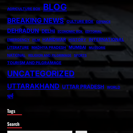
BLOG
AGRICULTURE BOX
BREAKING NEWS
CULTURE BOX
DEFENCE
DEHRADUN
DELHI
ECONOMIC BOX
EDITORIAL
HARIDWAR
INTERNATIONAL
HISTORY
EMERGENCY
FILM
MUMBAI
LITERATURE
MADHYA PRADESH
MUSSORIE
NATIONAL
RELIGION AND PILGRIMAGE
SPORTS
TOURISM AND PILGRAMAGE
UNCATEGORIZED
UTTARAKHAND
UTTAR PRADESH
WORLD
धर्म
Tags
Search