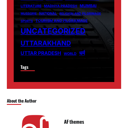
MUMBAI
LITERATURE
MADHYA PRADESH
NATIONAL
MUSSORIE
RELIGION AND PILGRIMAGE
TOURISM AND PILGRAMAGE
SPORTS
UNCATEGORIZED
UTTARAKHAND
धर्म
UTTAR PRADESH
WORLD
Tags
About the Author
AF themes