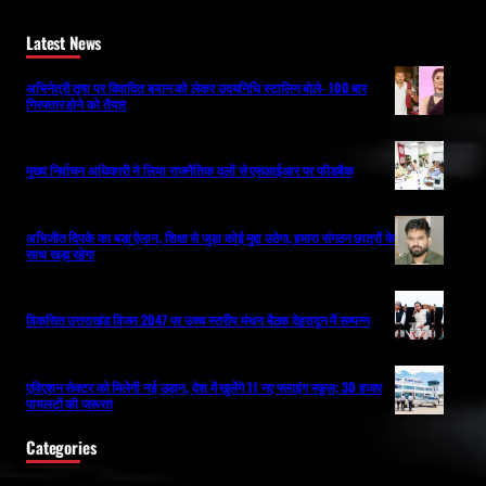
Latest News
अभिनेत्री तृषा पर विवादित बयान को लेकर उदयनिधि स्टालिन बोले- 100 बार
गिरफ्तार होने को तैयार
मुख्य निर्वाचन अधिकारी ने लिया राजनैतिक दलों से एसआईआर पर फीडबैक
अभिजीत दिपके का बड़ा ऐलान, शिक्षा से जुड़ा कोई मुद्दा उठेगा, हमारा संगठन छात्रों के
साथ खड़ा रहेगा
विकसित उत्तराखंड विजन 2047 पर उच्च स्तरीय मंथन बैठक देहरादून में सम्पन्न
एविएशन सेक्टर को मिलेगी नई उड़ान, देश में खुलेंगे 11 नए फ्लाइंग स्कूल; 30 हजार
पायलटों की जरूरत
Categories