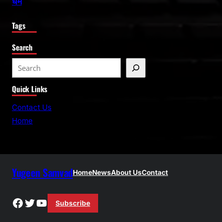
धर्म
Tags
Search
S
e
Quick Links
a
r
Contact Us
c
Home
h
Yugeen Samvad
Home
News
About Us
Contact
Facebook
Twitter
YouTube
Subscribe