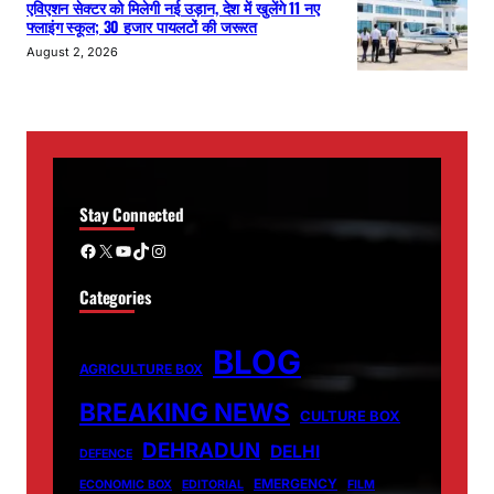
एविएशन सेक्टर को मिलेगी नई उड़ान, देश में खुलेंगे 11 नए
फ्लाइंग स्कूल; 30 हजार पायलटों की जरूरत
August 2, 2026
Stay Connected
Facebook
X
YouTube
TikTok
Instagram
Categories
BLOG
AGRICULTURE BOX
BREAKING NEWS
CULTURE BOX
DEHRADUN
DELHI
DEFENCE
EMERGENCY
ECONOMIC BOX
EDITORIAL
FILM