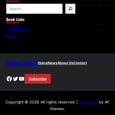
S
e
Quick Links
a
r
Contact Us
c
Home
h
Yugeen Samvad
Home
News
About Us
Contact
Facebook
Twitter
YouTube
Subscribe
Copyright © 2026. All rights reserved. |
NewSpare
by AF
themes.