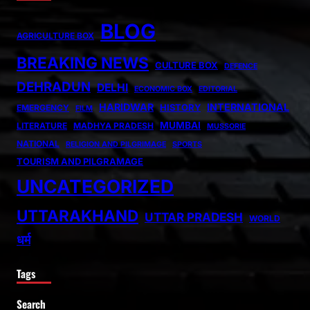
BLOG
AGRICULTURE BOX
BREAKING NEWS
CULTURE BOX
DEFENCE
DEHRADUN
DELHI
ECONOMIC BOX
EDITORIAL
HARIDWAR
INTERNATIONAL
HISTORY
EMERGENCY
FILM
MUMBAI
LITERATURE
MADHYA PRADESH
MUSSORIE
NATIONAL
RELIGION AND PILGRIMAGE
SPORTS
TOURISM AND PILGRAMAGE
UNCATEGORIZED
UTTARAKHAND
UTTAR PRADESH
WORLD
धर्म
Tags
Search