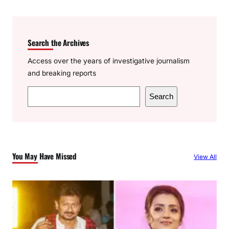
Search the Archives
Access over the years of investigative journalism
and breaking reports
S
Search
e
a
r
c
You May Have Missed
View All
h