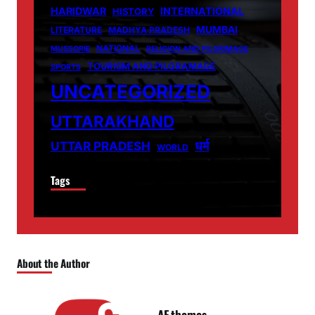
HARIDWAR
INTERNATIONAL
HISTORY
MUMBAI
LITERATURE
MADHYA PRADESH
NATIONAL
MUSSORIE
RELIGION AND PILGRIMAGE
TOURISM AND PILGRAMAGE
SPORTS
UNCATEGORIZED
UTTARAKHAND
धर्म
UTTAR PRADESH
WORLD
Tags
About the Author
AF themes