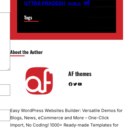
धर्म
UTTAR PRADESH
WORLD
Tags
About the Author
AF themes
Facebook
Twitter
YouTube
Easy WordPress Websites Builder: Versatile Demos for
Blogs, News, eCommerce and More – One-Click
Import, No Coding! 1000+ Ready-made Templates for