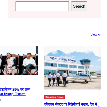
S
Search
e
a
r
c
View All
h
खंड विजन 2047 पर उच्च
क देहरादून में सम्पन्न
Breaking News
6
एविएशन सेक्टर को मिलेगी नई उड़ान, देश में