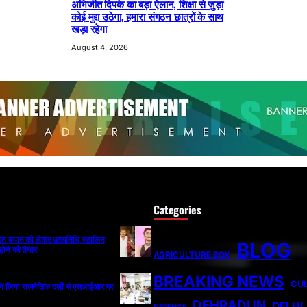
अभिजीत दिपके का बड़ा ऐलान, शिक्षा से जुड़ा
कोई मुद्दा उठेगा, हमारा संगठन छात्रों के साथ
खड़ा रहेगा
August 4, 2026
Categories
ादित बयान को लेकर उदयनिधि स्टालिन
BLOG
होने को तैयार
AGRICULTURE BOX
BREAKING NEWS
CU
ी ने लिया राजनैतिक दलों से एसआईआर पर
DEHRADUN
DELHI