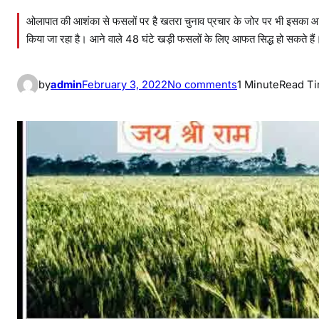
ओलापात की आशंका से फसलों पर है खतरा चुनाव प्रचार के जोर पर भी इसका आ
किया जा रहा है। आने वाले 48 घंटे खड़ी फसलों के लिए आफत सिद्ध हो सकते हैं
o
by
admin
February 3, 2022
No comments
1 Minute
Read T
n
मौ
स
म
की
क
र
व
ट
से
का
श्त
का