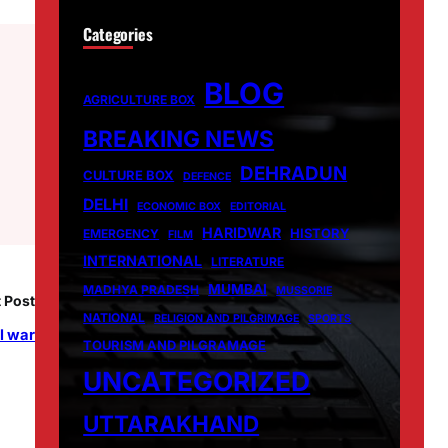
Categories
BLOG
AGRICULTURE BOX
BREAKING NEWS
DEHRADUN
CULTURE BOX
DEFENCE
DELHI
ECONOMIC BOX
EDITORIAL
HARIDWAR
HISTORY
EMERGENCY
FILM
INTERNATIONAL
LITERATURE
MUMBAI
MADHYA PRADESH
MUSSORIE
 Post
NATIONAL
RELIGION AND PILGRIMAGE
SPORTS
ll war
TOURISM AND PILGRAMAGE
UNCATEGORIZED
UTTARAKHAND