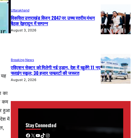
Uttarakhand
विकसित उत्तराखंड विजन 2047 पर उच्च स्तरीय मंथन
बैठक देहरादून में सम्पन्न
August 3, 2026
Breaking News
एविएशन सेक्टर को मिलेगी नई उड़ान, देश में खुलेंगे 11 नए
फ्लाइंग स्कूल; 30 हजार पायलटों की जरूरत
ी यह
August 2, 2026
ना का
से कम
ार हुआ
ेश में
Stay Connected
ाल,
Facebook
X
YouTube
TikTok
Instagram