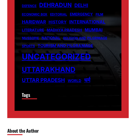
DEHRADUN
DELHI
DEFENCE
EMERGENCY
ECONOMIC BOX
EDITORIAL
FILM
HARIDWAR
INTERNATIONAL
HISTORY
MUMBAI
LITERATURE
MADHYA PRADESH
NATIONAL
MUSSORIE
RELIGION AND PILGRIMAGE
TOURISM AND PILGRAMAGE
SPORTS
UNCATEGORIZED
UTTARAKHAND
धर्म
UTTAR PRADESH
WORLD
Tags
About the Author