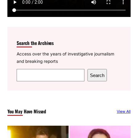
Search the Archives
Access over the years of investigative journalism
and breaking reports
S
Search
e
a
r
c
You May Have Missed
View All
h