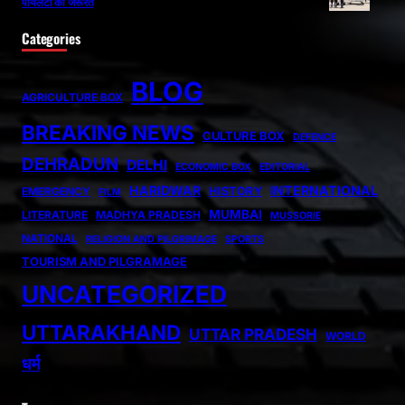
पायलटों की जरूरत
Categories
BLOG
AGRICULTURE BOX
BREAKING NEWS
CULTURE BOX
DEFENCE
DEHRADUN
DELHI
ECONOMIC BOX
EDITORIAL
HARIDWAR
INTERNATIONAL
HISTORY
EMERGENCY
FILM
MUMBAI
LITERATURE
MADHYA PRADESH
MUSSORIE
NATIONAL
RELIGION AND PILGRIMAGE
SPORTS
TOURISM AND PILGRAMAGE
UNCATEGORIZED
UTTARAKHAND
UTTAR PRADESH
WORLD
धर्म