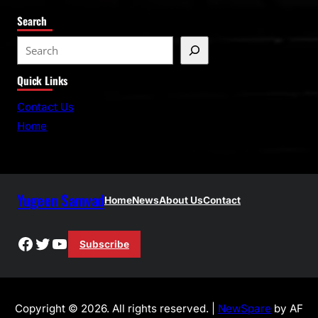
Search
S
e
Quick Links
a
r
Contact Us
c
Home
h
Yugeen Samvad
Home
News
About Us
Contact
Facebook
Twitter
YouTube
Subscribe
Copyright © 2026. All rights reserved. |
NewSpare
by AF