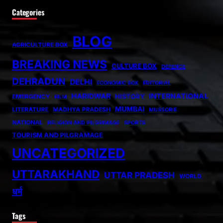
Categories
BLOG
AGRICULTURE BOX
BREAKING NEWS
CULTURE BOX
DEFENCE
DEHRADUN
DELHI
ECONOMIC BOX
EDITORIAL
HARIDWAR
INTERNATIONAL
HISTORY
EMERGENCY
FILM
MUMBAI
LITERATURE
MADHYA PRADESH
MUSSORIE
NATIONAL
RELIGION AND PILGRIMAGE
SPORTS
TOURISM AND PILGRAMAGE
UNCATEGORIZED
UTTARAKHAND
UTTAR PRADESH
WORLD
धर्म
Tags