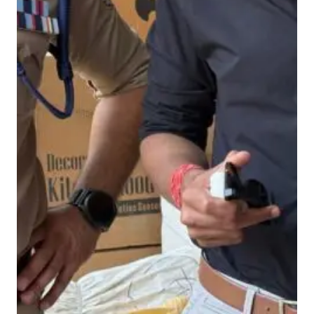
यं
ता
यू
पी
सी
ल
का
वे
त
न
रो
का