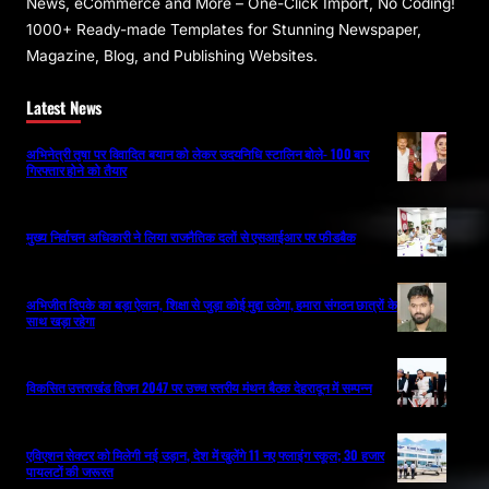
News, eCommerce and More – One-Click Import, No Coding!
1000+ Ready-made Templates for Stunning Newspaper,
Magazine, Blog, and Publishing Websites.
Latest News
अभिनेत्री तृषा पर विवादित बयान को लेकर उदयनिधि स्टालिन बोले- 100 बार
गिरफ्तार होने को तैयार
मुख्य निर्वाचन अधिकारी ने लिया राजनैतिक दलों से एसआईआर पर फीडबैक
अभिजीत दिपके का बड़ा ऐलान, शिक्षा से जुड़ा कोई मुद्दा उठेगा, हमारा संगठन छात्रों के
साथ खड़ा रहेगा
विकसित उत्तराखंड विजन 2047 पर उच्च स्तरीय मंथन बैठक देहरादून में सम्पन्न
एविएशन सेक्टर को मिलेगी नई उड़ान, देश में खुलेंगे 11 नए फ्लाइंग स्कूल; 30 हजार
पायलटों की जरूरत