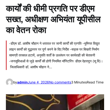
कार्यों की धीमी प्रगति पर डीएम
सख्त, अधीक्षण अभियंता यूपीसील
का वेतन रोका
-डीएम डॉ. आशीष चौहान ने धरातल पर जानी कार्यों की प्रगति -भूमिगत विद्युत
लाइन कार्यों को युद्धस्तर पर पूर्ण करने के दिए निर्देश -सड़क पर बिखरी निर्माण
सामग्री तत्काल हटायें, अनुमति शर्तों के उल्लंघन पर कार्यवाही की चेतावनी
-जनसुविधाओं से जुड़े कार्यों की होगी नियमित मॉनिटरिंगः डीएम देहरादून (सू वि)।
जिलाधिकारी डॉ. आशीष चौहान ने…
o
by
admin
June 4, 2026
No comments
3 Minutes
Read Time
n
का
र्यों
की