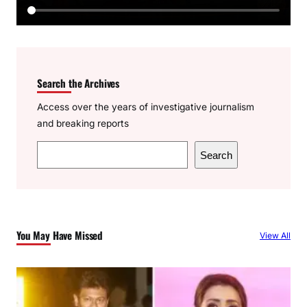
Search the Archives
Access over the years of investigative journalism
and breaking reports
S
Search
e
a
r
c
You May Have Missed
View All
h