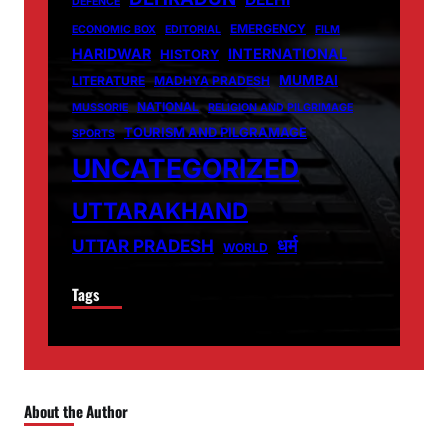
DEFENCE
EMERGENCY
ECONOMIC BOX
EDITORIAL
FILM
HARIDWAR
INTERNATIONAL
HISTORY
MUMBAI
LITERATURE
MADHYA PRADESH
NATIONAL
MUSSORIE
RELIGION AND PILGRIMAGE
TOURISM AND PILGRAMAGE
SPORTS
UNCATEGORIZED
UTTARAKHAND
धर्म
UTTAR PRADESH
WORLD
Tags
About the Author