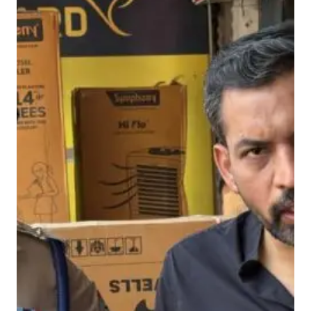
धी
मी
प्र
ग
ति
प
र
डी
ए
म
स
ख्त
,
अ
धी
क्ष
ण
अ
भि