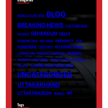
BLOG
AGRICULTURE BOX
BREAKING NEWS
CULTURE BOX
DEHRADUN
DELHI
DEFENCE
EMERGENCY
ECONOMIC BOX
EDITORIAL
FILM
HARIDWAR
INTERNATIONAL
HISTORY
MUMBAI
LITERATURE
MADHYA PRADESH
NATIONAL
MUSSORIE
RELIGION AND PILGRIMAGE
TOURISM AND PILGRAMAGE
SPORTS
UNCATEGORIZED
UTTARAKHAND
धर्म
UTTAR PRADESH
WORLD
Tags