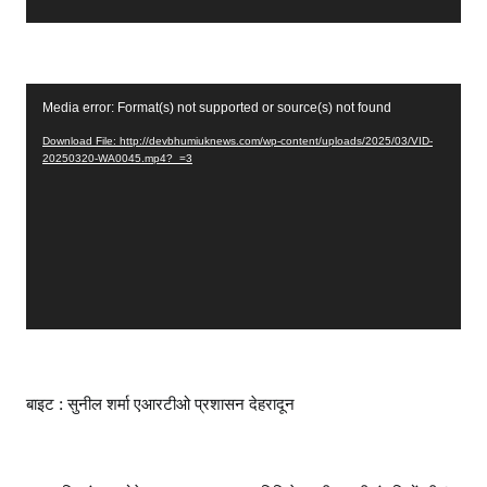
y
e
r
V
Media error: Format(s) not supported or source(s) not found
i
Download File: http://devbhumiuknews.com/wp-content/uploads/2025/03/VID-
d
20250320-WA0045.mp4?_=3
e
o
P
l
a
y
e
r
बाइट : सुनील शर्मा एआरटीओ प्रशासन देहरादून