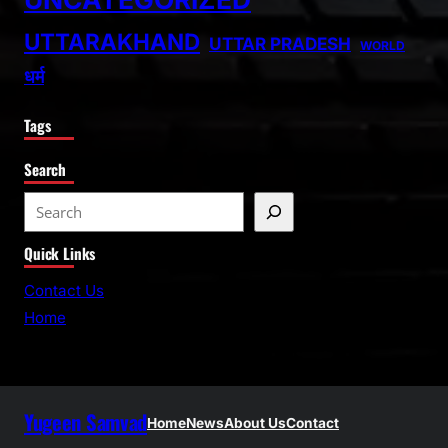
UTTARAKHAND
UTTAR PRADESH
WORLD
धर्म
Tags
Search
S
e
Quick Links
a
r
Contact Us
c
Home
h
Yugeen Samvad
Home
News
About Us
Contact