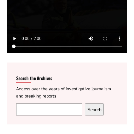
Search the Archives
Access over the years of investigative journalism
and breaking reports
S
Search
e
a
r