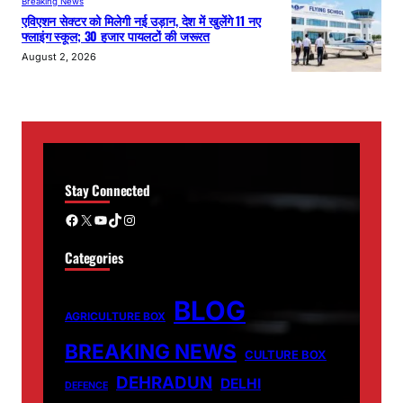
Breaking News
एविएशन सेक्टर को मिलेगी नई उड़ान, देश में खुलेंगे 11 नए
फ्लाइंग स्कूल; 30 हजार पायलटों की जरूरत
August 2, 2026
Stay Connected
Facebook
X
YouTube
TikTok
Instagram
Categories
BLOG
AGRICULTURE BOX
BREAKING NEWS
CULTURE BOX
DEHRADUN
DELHI
DEFENCE