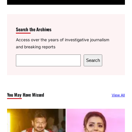
Search the Archives
Access over the years of investigative journalism
and breaking reports
S
Search
e
a
r
c
You May Have Missed
View All
h