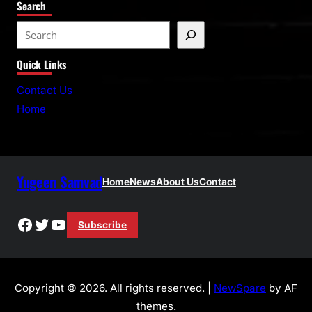
Search
S
e
Quick Links
a
r
Contact Us
c
Home
h
Yugeen Samvad
Home
News
About Us
Contact
Facebook
Twitter
YouTube
Subscribe
Copyright © 2026. All rights reserved. |
NewSpare
by AF
themes.