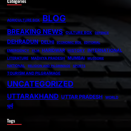
Categories
BLOG
AGRICULTURE BOX
BREAKING NEWS
CULTURE BOX
DEFENCE
DEHRADUN
DELHI
ECONOMIC BOX
EDITORIAL
HARIDWAR
INTERNATIONAL
HISTORY
EMERGENCY
FILM
MUMBAI
LITERATURE
MADHYA PRADESH
MUSSORIE
NATIONAL
RELIGION AND PILGRIMAGE
SPORTS
TOURISM AND PILGRAMAGE
UNCATEGORIZED
UTTARAKHAND
UTTAR PRADESH
WORLD
धर्म
Tags