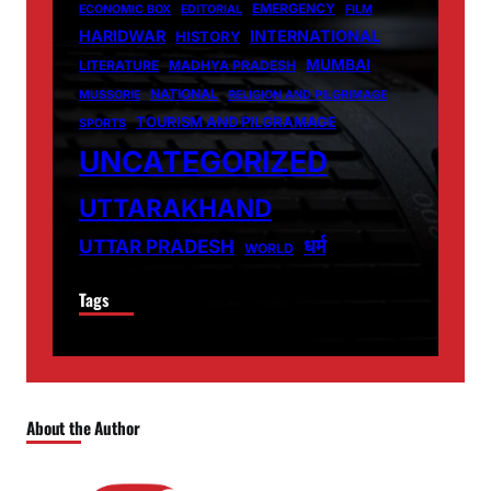
EMERGENCY
ECONOMIC BOX
EDITORIAL
FILM
HARIDWAR
INTERNATIONAL
HISTORY
MUMBAI
LITERATURE
MADHYA PRADESH
NATIONAL
MUSSORIE
RELIGION AND PILGRIMAGE
TOURISM AND PILGRAMAGE
SPORTS
UNCATEGORIZED
UTTARAKHAND
धर्म
UTTAR PRADESH
WORLD
Tags
About the Author