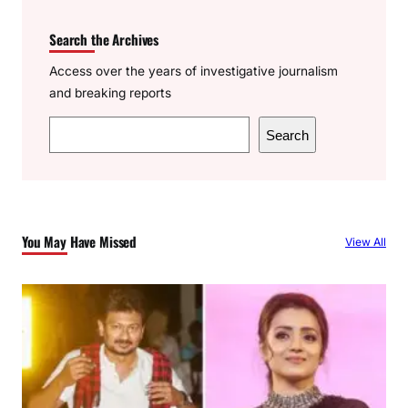
Search the Archives
Access over the years of investigative journalism
and breaking reports
S
Search
e
a
r
c
You May Have Missed
View All
h