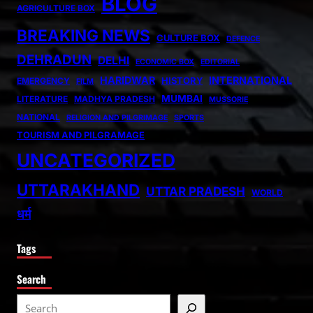
BLOG
AGRICULTURE BOX
BREAKING NEWS
CULTURE BOX
DEFENCE
DEHRADUN
DELHI
ECONOMIC BOX
EDITORIAL
HARIDWAR
INTERNATIONAL
HISTORY
EMERGENCY
FILM
MUMBAI
LITERATURE
MADHYA PRADESH
MUSSORIE
NATIONAL
RELIGION AND PILGRIMAGE
SPORTS
TOURISM AND PILGRAMAGE
UNCATEGORIZED
UTTARAKHAND
UTTAR PRADESH
WORLD
धर्म
Tags
Search
S