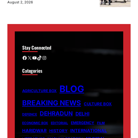
August 2, 2026
Stay Connected
Facebook
X
YouTube
TikTok
Instagram
Categories
BLOG
AGRICULTURE BOX
BREAKING NEWS
CULTURE BOX
DEHRADUN
DELHI
DEFENCE
EMERGENCY
ECONOMIC BOX
EDITORIAL
FILM
HARIDWAR
INTERNATIONAL
HISTORY