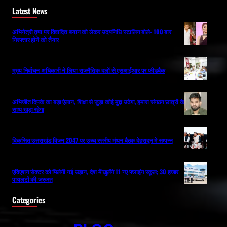
Latest News
अभिनेत्री तृषा पर विवादित बयान को लेकर उदयनिधि स्टालिन बोले- 100 बार
गिरफ्तार होने को तैयार
मुख्य निर्वाचन अधिकारी ने लिया राजनैतिक दलों से एसआईआर पर फीडबैक
अभिजीत दिपके का बड़ा ऐलान, शिक्षा से जुड़ा कोई मुद्दा उठेगा, हमारा संगठन छात्रों के
साथ खड़ा रहेगा
विकसित उत्तराखंड विजन 2047 पर उच्च स्तरीय मंथन बैठक देहरादून में सम्पन्न
एविएशन सेक्टर को मिलेगी नई उड़ान, देश में खुलेंगे 11 नए फ्लाइंग स्कूल; 30 हजार
पायलटों की जरूरत
Categories