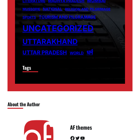
MUMBAI
LITERATURE
MADHYA PRADESH
NATIONAL
MUSSORIE
RELIGION AND PILGRIMAGE
TOURISM AND PILGRAMAGE
SPORTS
UNCATEGORIZED
UTTARAKHAND
धर्म
UTTAR PRADESH
WORLD
Tags
About the Author
AF themes
Facebook
Twitter
YouTube