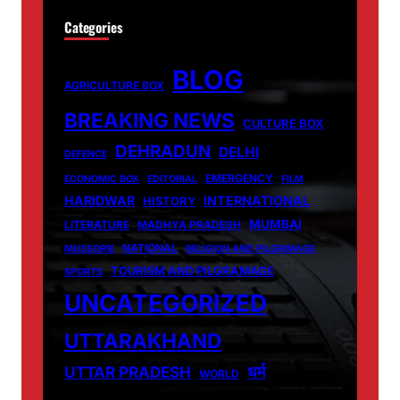
Categories
BLOG
AGRICULTURE BOX
BREAKING NEWS
CULTURE BOX
DEHRADUN
DELHI
DEFENCE
EMERGENCY
ECONOMIC BOX
EDITORIAL
FILM
HARIDWAR
INTERNATIONAL
HISTORY
MUMBAI
LITERATURE
MADHYA PRADESH
NATIONAL
MUSSORIE
RELIGION AND PILGRIMAGE
TOURISM AND PILGRAMAGE
SPORTS
UNCATEGORIZED
UTTARAKHAND
धर्म
UTTAR PRADESH
WORLD