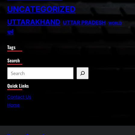
UNCATEGORIZED
UTTARAKHAND
UTTAR PRADESH
WORLD
धर्म
Tags
Search
S
e
Quick Links
a
r
Contact Us
c
Home
h