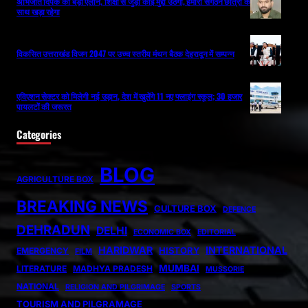
अभिजीत दिपके का बड़ा ऐलान, शिक्षा से जुड़ा कोई मुद्दा उठेगा, हमारा संगठन छात्रों के
साथ खड़ा रहेगा
विकसित उत्तराखंड विजन 2047 पर उच्च स्तरीय मंथन बैठक देहरादून में सम्पन्न
एविएशन सेक्टर को मिलेगी नई उड़ान, देश में खुलेंगे 11 नए फ्लाइंग स्कूल; 30 हजार
पायलटों की जरूरत
Categories
BLOG
AGRICULTURE BOX
BREAKING NEWS
CULTURE BOX
DEFENCE
DEHRADUN
DELHI
ECONOMIC BOX
EDITORIAL
HARIDWAR
INTERNATIONAL
HISTORY
EMERGENCY
FILM
MUMBAI
LITERATURE
MADHYA PRADESH
MUSSORIE
NATIONAL
RELIGION AND PILGRIMAGE
SPORTS
TOURISM AND PILGRAMAGE