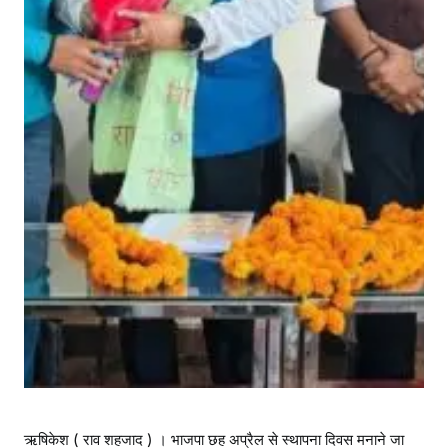
ऋषिकेश ( राव शहजाद ) । भाजपा छह अप्रैल से स्थापना दिवस मनाने जा