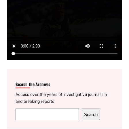
Search the Archives
Access over the years of investigative journalism
and breaking reports
S
Search
e
a