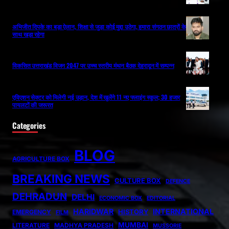
अभिजीत दिपके का बड़ा ऐलान, शिक्षा से जुड़ा कोई मुद्दा उठेगा, हमारा संगठन छात्रों के
साथ खड़ा रहेगा
विकसित उत्तराखंड विजन 2047 पर उच्च स्तरीय मंथन बैठक देहरादून में सम्पन्न
एविएशन सेक्टर को मिलेगी नई उड़ान, देश में खुलेंगे 11 नए फ्लाइंग स्कूल; 30 हजार
पायलटों की जरूरत
Categories
BLOG
AGRICULTURE BOX
BREAKING NEWS
CULTURE BOX
DEFENCE
DEHRADUN
DELHI
ECONOMIC BOX
EDITORIAL
HARIDWAR
INTERNATIONAL
HISTORY
EMERGENCY
FILM
MUMBAI
LITERATURE
MADHYA PRADESH
MUSSORIE