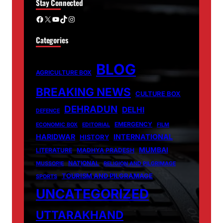
Stay Connected
Facebook
X
YouTube
TikTok
Instagram
Categories
BLOG
AGRICULTURE BOX
BREAKING NEWS
CULTURE BOX
DEHRADUN
DELHI
DEFENCE
EMERGENCY
ECONOMIC BOX
EDITORIAL
FILM
HARIDWAR
INTERNATIONAL
HISTORY
MUMBAI
LITERATURE
MADHYA PRADESH
NATIONAL
MUSSORIE
RELIGION AND PILGRIMAGE
TOURISM AND PILGRAMAGE
SPORTS
UNCATEGORIZED
UTTARAKHAND