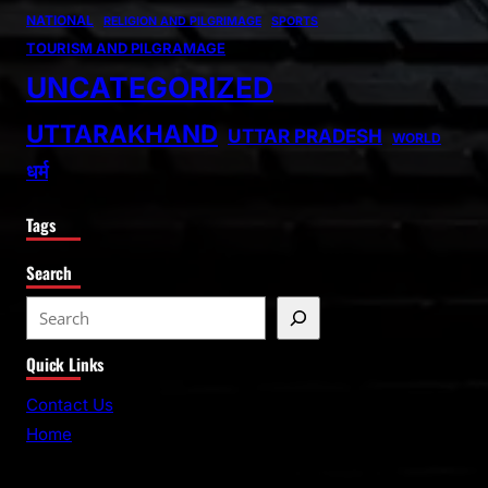
NATIONAL
RELIGION AND PILGRIMAGE
SPORTS
TOURISM AND PILGRAMAGE
UNCATEGORIZED
UTTARAKHAND
UTTAR PRADESH
WORLD
धर्म
Tags
Search
S
e
Quick Links
a
r
Contact Us
c
Home
h