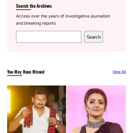
Search the Archives
Access over the years of investigative journalism
and breaking reports
S
Search
e
a
r
c
You May Have Missed
View All
h