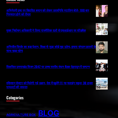
अभिनेत्री तृषा पर विवादित बयान को लेकर उदयनिधि स्टालिन बोले- 100 बार
गिरफ्तार होने को तैयार
मुख्य निर्वाचन अधिकारी ने लिया राजनैतिक दलों से एसआईआर पर फीडबैक
अभिजीत दिपके का बड़ा ऐलान, शिक्षा से जुड़ा कोई मुद्दा उठेगा, हमारा संगठन छात्रों के
साथ खड़ा रहेगा
विकसित उत्तराखंड विजन 2047 पर उच्च स्तरीय मंथन बैठक देहरादून में सम्पन्न
एविएशन सेक्टर को मिलेगी नई उड़ान, देश में खुलेंगे 11 नए फ्लाइंग स्कूल; 30 हजार
पायलटों की जरूरत
Categories
BLOG
AGRICULTURE BOX