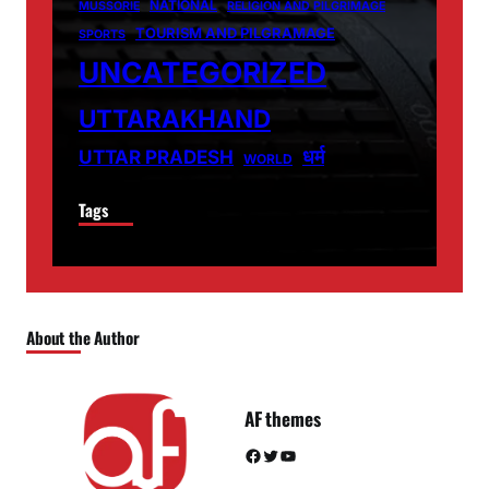
NATIONAL
MUSSORIE
RELIGION AND PILGRIMAGE
TOURISM AND PILGRAMAGE
SPORTS
UNCATEGORIZED
UTTARAKHAND
धर्म
UTTAR PRADESH
WORLD
Tags
About the Author
AF themes
Facebook
Twitter
YouTube