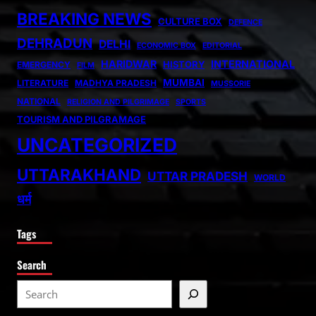
BREAKING NEWS
CULTURE BOX
DEFENCE
DEHRADUN
DELHI
ECONOMIC BOX
EDITORIAL
HARIDWAR
INTERNATIONAL
HISTORY
EMERGENCY
FILM
MUMBAI
LITERATURE
MADHYA PRADESH
MUSSORIE
NATIONAL
RELIGION AND PILGRIMAGE
SPORTS
TOURISM AND PILGRAMAGE
UNCATEGORIZED
UTTARAKHAND
UTTAR PRADESH
WORLD
धर्म
Tags
Search
S
e