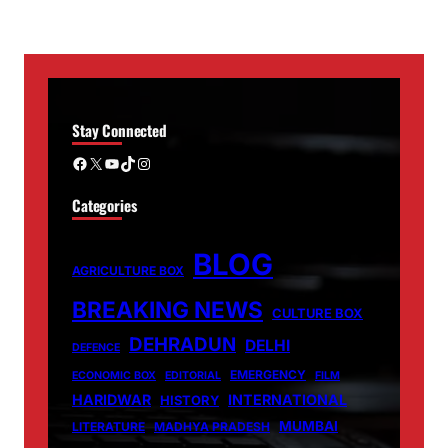
Stay Connected
Facebook
X
YouTube
TikTok
Instagram
Categories
BLOG
AGRICULTURE BOX
BREAKING NEWS
CULTURE BOX
DEHRADUN
DELHI
DEFENCE
EMERGENCY
ECONOMIC BOX
EDITORIAL
FILM
HARIDWAR
INTERNATIONAL
HISTORY
MUMBAI
LITERATURE
MADHYA PRADESH