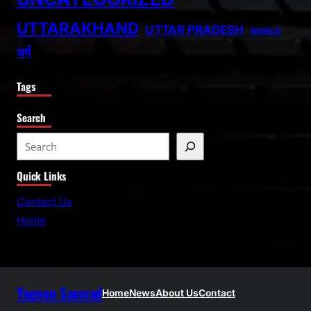
UTTARAKHAND
UTTAR PRADESH
WORLD
धर्म
Tags
Search
S
e
Quick Links
a
r
Contact Us
c
Home
h
Yugeen Samvad
Home
News
About Us
Contact