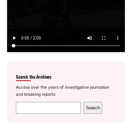
Search the Archives
Access over the years of investigative journalism
and breaking reports
S
Search
e
a
r