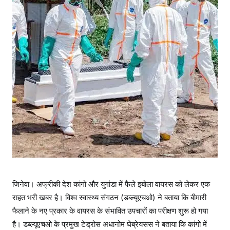
ला
वा
य
र
स
के
न
ए
प्र
का
र
के
उ
प
चा
जिनेवा। अफ्रीकी देश कांगो और युगांडा में फैले इबोला वायरस को लेकर एक
र
राहत भरी खबर है। विश्व स्वास्थ्य संगठन (डब्ल्यूएचओ) ने बताया कि बीमारी
का
फैलाने के नए प्रकार के वायरस के संभावित उपचारों का परीक्षण शुरू हो गया
प
है। डब्ल्यूएचओ के प्रमुख टेड्रोस अधानोम घेब्रेयसस ने बताया कि कांगो में
री