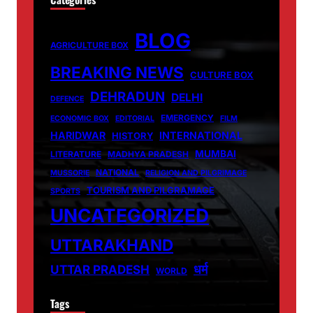
BLOG
AGRICULTURE BOX
BREAKING NEWS
CULTURE BOX
DEHRADUN
DELHI
DEFENCE
EMERGENCY
ECONOMIC BOX
EDITORIAL
FILM
HARIDWAR
INTERNATIONAL
HISTORY
MUMBAI
LITERATURE
MADHYA PRADESH
NATIONAL
MUSSORIE
RELIGION AND PILGRIMAGE
TOURISM AND PILGRAMAGE
SPORTS
UNCATEGORIZED
UTTARAKHAND
धर्म
UTTAR PRADESH
WORLD
Tags