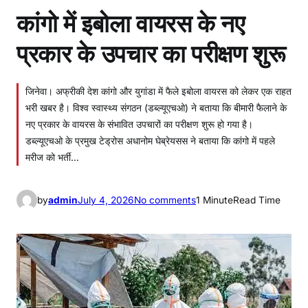
कांगो में इबोला वायरस के नए
प्रकार के उपचार का परीक्षण शुरू
जिनेवा। अफ्रीकी देश कांगो और युगांडा में फैले इबोला वायरस को लेकर एक राहत
भरी खबर है। विश्व स्वास्थ्य संगठन (डब्ल्यूएचओ) ने बताया कि बीमारी फैलाने के
नए प्रकार के वायरस के संभावित उपचारों का परीक्षण शुरू हो गया है।
डब्ल्यूएचओ के प्रमुख टेड्रोस अधानोम घेब्रेयसस ने बताया कि कांगो में पहले
मरीज को भर्ती…
o
by
admin
July 4, 2026
No comments
1 Minute
Read Time
n
कां
गो
में
इ
बो