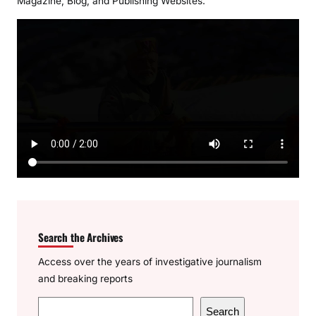
Magazine, Blog, and Publishing Websites.
Search the Archives
Access over the years of investigative journalism
and breaking reports
S
Search