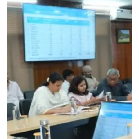
चि
व
ब
र्द्ध
न
की
अ
ध्य
क्ष
ता
में
पी
ए
म
आ
वा
स
यो
ज