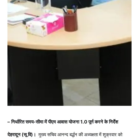
ना
की
रा
ज्य
स्त
री
य
स
मि
ति
की
बै
ठ
क
स
म्प
– निर्धारित समय-सीमा में पीएम आवास योजना 1.0 पूर्ण करने के निर्देश
न्न
-
देहरादून (सू वि)।
मुख्य सचिव आनन्द बर्द्धन की अध्यक्षता में शुक्रवार को