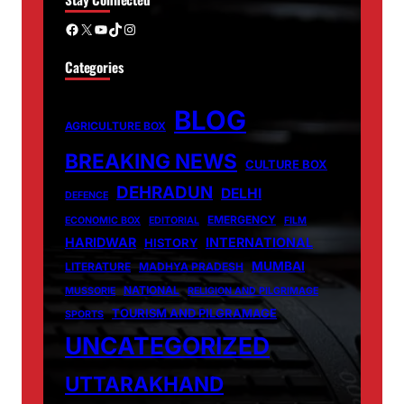
Facebook
X
YouTube
TikTok
Instagram
Categories
BLOG
AGRICULTURE BOX
BREAKING NEWS
CULTURE BOX
DEHRADUN
DELHI
DEFENCE
EMERGENCY
ECONOMIC BOX
EDITORIAL
FILM
HARIDWAR
INTERNATIONAL
HISTORY
MUMBAI
LITERATURE
MADHYA PRADESH
NATIONAL
MUSSORIE
RELIGION AND PILGRIMAGE
TOURISM AND PILGRAMAGE
SPORTS
UNCATEGORIZED
UTTARAKHAND