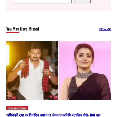
e
a
r
c
You May Have Missed
View All
h
Breaking News
अभिनेत्री तृषा पर विवादित बयान को लेकर उदयनिधि स्टालिन बोले- 100 बार