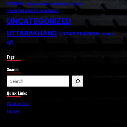
NATIONAL
RELIGION AND PILGRIMAGE
SPORTS
TOURISM AND PILGRAMAGE
UNCATEGORIZED
UTTARAKHAND
UTTAR PRADESH
WORLD
धर्म
Tags
Search
S
e
Quick Links
a
r
Contact Us
c
Home
h