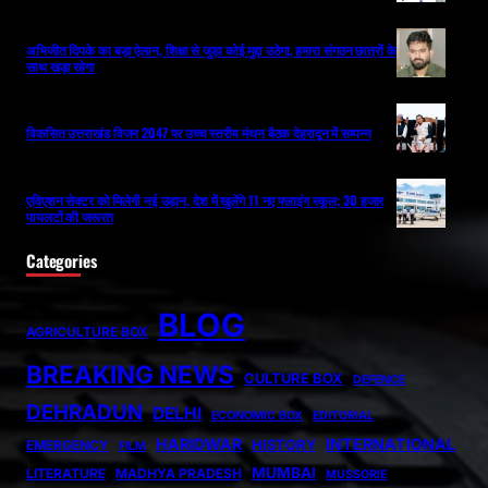
अभिजीत दिपके का बड़ा ऐलान, शिक्षा से जुड़ा कोई मुद्दा उठेगा, हमारा संगठन छात्रों के
साथ खड़ा रहेगा
विकसित उत्तराखंड विजन 2047 पर उच्च स्तरीय मंथन बैठक देहरादून में सम्पन्न
एविएशन सेक्टर को मिलेगी नई उड़ान, देश में खुलेंगे 11 नए फ्लाइंग स्कूल; 30 हजार
पायलटों की जरूरत
Categories
BLOG
AGRICULTURE BOX
BREAKING NEWS
CULTURE BOX
DEFENCE
DEHRADUN
DELHI
ECONOMIC BOX
EDITORIAL
HARIDWAR
INTERNATIONAL
HISTORY
EMERGENCY
FILM
MUMBAI
LITERATURE
MADHYA PRADESH
MUSSORIE