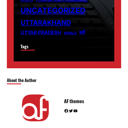
TOURISM AND PILGRAMAGE
SPORTS
UNCATEGORIZED
UTTARAKHAND
धर्म
UTTAR PRADESH
WORLD
Tags
About the Author
AF themes
Facebook
Twitter
YouTube