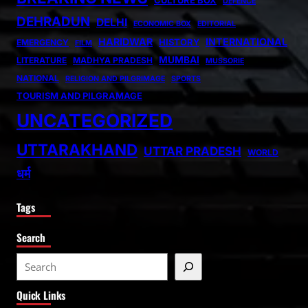
DEFENCE
DEHRADUN
DELHI
ECONOMIC BOX
EDITORIAL
HARIDWAR
INTERNATIONAL
HISTORY
EMERGENCY
FILM
MUMBAI
LITERATURE
MADHYA PRADESH
MUSSORIE
NATIONAL
RELIGION AND PILGRIMAGE
SPORTS
TOURISM AND PILGRAMAGE
UNCATEGORIZED
UTTARAKHAND
UTTAR PRADESH
WORLD
धर्म
Tags
Search
S
e
Quick Links
a