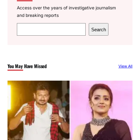
Access over the years of investigative journalism
and breaking reports
S
Search
e
a
r
c
You May Have Missed
View All
h