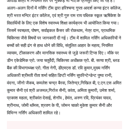
ओपीडी क्षेत्रों में नियमित तौर पर नुक्कड़ भी नाटक प्रस्तुत किए जा रहे हैं।
अलग-अलग दिनों में नर्सिंग टीम द्वारा हरिश्चन्द गुप्ता आदर्श कन्या इंटर कॉलेज,
श्री भरत मन्दिर इंटर कॉलेज, एवं श्री गुरु राम राय पब्लिक स्कूल ऋषिकेश के
विद्यार्थियों के लिए एक विशेष स्वास्थ्य शिक्षा कार्यक्रम भी आयोजित किया गया।
जिसमें स्वच्छता, पोषण, सर्वाइकल कैंसर की रोकथाम, नेत्र दान, प्राथमिक
चिकित्सा जैसे विषयों पर जानकारी दी गई। टीम में शामिल नर्सिंग अधिकारियों ने
बच्चों को सही ढंग से हाथ धोने की विधि, संतुलित आहार के महत्व, नियमित
व्यायाम, टीकाकरण और मानसिक स्वास्थ्य से जुडे़ जरूरी टिप्स दिए। मौके पर
डीन एकेडेमिक प्रो. जया चतुर्वेदी, चिकित्सा अधीक्षक प्रो. बी. सत्या श्री, ब्लड
बैंक की विभागाध्यक्ष प्रो. गीता नेगी, डीएमएस डॉ. रवि कुमार,मुख्य नर्सिंग
अधिकारी श्रीमती रीता शर्मा सहित डिप्टी नर्सिंग सुपरिन्टेन्डेन्ट पुष्पा रानी,
वंदना, जीनो जैकब, कमलेश चन्द्र बैरवा, जितेन्द्र,निखिल बी, ए.एन.एस अमित
कुमार सैनी एवं श्री अजमल,गिर्राज सैनी, कांता, अमिता कुमारी, उमेश शर्मा,
प्रकाश महला, श्रीकांत देसाई, शेनॉय , हेमंत, अरुण रवि, प्रियंका यादव,
श्रीनाथ, जोमी थॉमस, श्रवण के पी, जोमन चाको मुकेश कुमार सैनी और
विभिन्न नर्सिंग अधिकारी शामिल रहे।