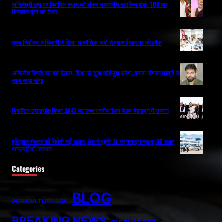
अभिनेत्री तृषा पर विवादित बयान को लेकर उदयनिधि स्टालिन बोले- 100 बार
गिरफ्तार होने को तैयार
मुख्य निर्वाचन अधिकारी ने लिया राजनैतिक दलों से एसआईआर पर फीडबैक
अभिजीत दिपके का बड़ा ऐलान, शिक्षा से जुड़ा कोई मुद्दा उठेगा, हमारा संगठन छात्रों के
साथ खड़ा रहेगा
विकसित उत्तराखंड विजन 2047 पर उच्च स्तरीय मंथन बैठक देहरादून में सम्पन्न
एविएशन सेक्टर को मिलेगी नई उड़ान, देश में खुलेंगे 11 नए फ्लाइंग स्कूल; 30 हजार
पायलटों की जरूरत
Categories
BLOG
AGRICULTURE BOX
BREAKING NEWS
CULTURE BOX