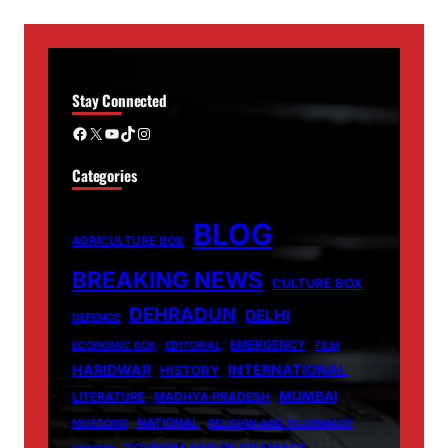
Stay Connected
Facebook
X
YouTube
TikTok
Instagram
Categories
BLOG
AGRICULTURE BOX
BREAKING NEWS
CULTURE BOX
DEHRADUN
DELHI
DEFENCE
EMERGENCY
ECONOMIC BOX
EDITORIAL
FILM
HARIDWAR
INTERNATIONAL
HISTORY
MUMBAI
LITERATURE
MADHYA PRADESH
NATIONAL
MUSSORIE
RELIGION AND PILGRIMAGE