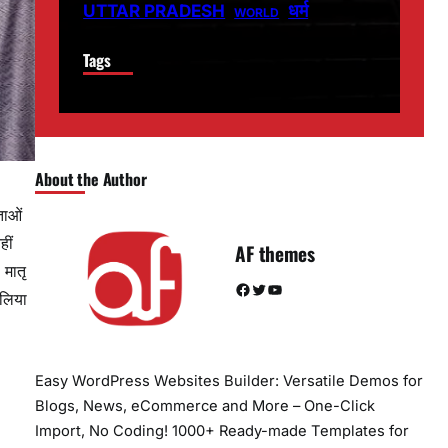
धर्म
UTTAR PRADESH
WORLD
Tags
About the Author
ताओं
हीं
AF themes
 मातृ
Facebook
Twitter
YouTube
 लिया
Easy WordPress Websites Builder: Versatile Demos for
Blogs, News, eCommerce and More – One-Click
Import, No Coding! 1000+ Ready-made Templates for