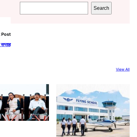
S
Search
e
a
r
 Post
c
ग सप्ताह
h
View All