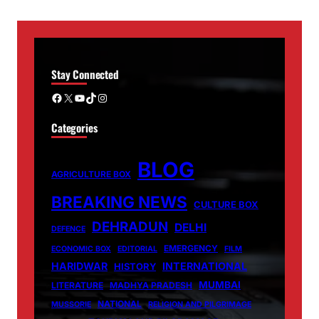
Stay Connected
Facebook
X
YouTube
TikTok
Instagram
Categories
BLOG
AGRICULTURE BOX
BREAKING NEWS
CULTURE BOX
DEHRADUN
DELHI
DEFENCE
EMERGENCY
ECONOMIC BOX
EDITORIAL
FILM
HARIDWAR
INTERNATIONAL
HISTORY
MUMBAI
LITERATURE
MADHYA PRADESH
NATIONAL
MUSSORIE
RELIGION AND PILGRIMAGE