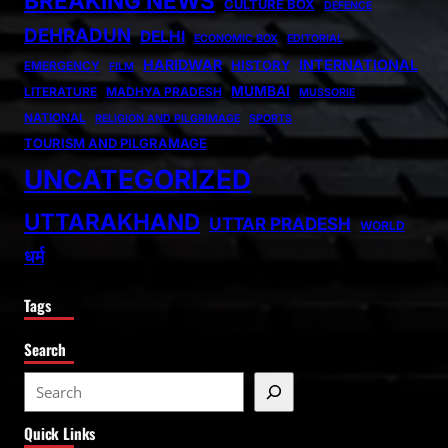
BREAKING NEWS
CULTURE BOX
DEFENCE
DEHRADUN
DELHI
ECONOMIC BOX
EDITORIAL
HARIDWAR
INTERNATIONAL
HISTORY
EMERGENCY
FILM
MUMBAI
LITERATURE
MADHYA PRADESH
MUSSORIE
NATIONAL
RELIGION AND PILGRIMAGE
SPORTS
TOURISM AND PILGRAMAGE
UNCATEGORIZED
UTTARAKHAND
UTTAR PRADESH
WORLD
धर्म
Tags
Search
S
e
Quick Links
a