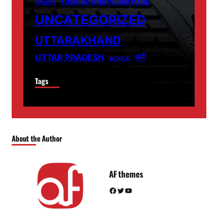
TOURISM AND PILGRAMAGE
SPORTS
UNCATEGORIZED
UTTARAKHAND
धर्म
UTTAR PRADESH
WORLD
Tags
About the Author
AF themes
Facebook
Twitter
YouTube