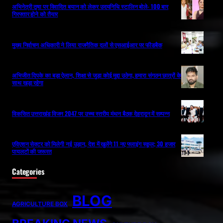
अभिनेत्री तृषा पर विवादित बयान को लेकर उदयनिधि स्टालिन बोले- 100 बार
गिरफ्तार होने को तैयार
मुख्य निर्वाचन अधिकारी ने लिया राजनैतिक दलों से एसआईआर पर फीडबैक
अभिजीत दिपके का बड़ा ऐलान, शिक्षा से जुड़ा कोई मुद्दा उठेगा, हमारा संगठन छात्रों के
साथ खड़ा रहेगा
विकसित उत्तराखंड विजन 2047 पर उच्च स्तरीय मंथन बैठक देहरादून में सम्पन्न
एविएशन सेक्टर को मिलेगी नई उड़ान, देश में खुलेंगे 11 नए फ्लाइंग स्कूल; 30 हजार
पायलटों की जरूरत
Categories
BLOG
AGRICULTURE BOX