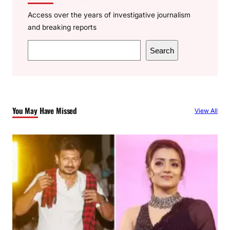
Access over the years of investigative journalism
and breaking reports
S
Search
e
a
r
c
You May Have Missed
View All
h