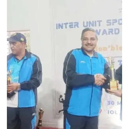
ओ
ए
ल
खे
ल
कू
द
प्र
ति
यो
गि
ता
का
भ
व्य
स
मा
प
न