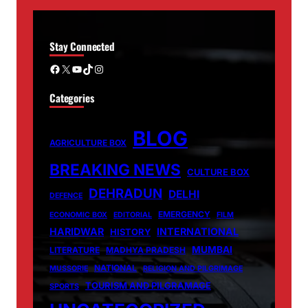
Stay Connected
Facebook
X
YouTube
TikTok
Instagram
Categories
BLOG
AGRICULTURE BOX
BREAKING NEWS
CULTURE BOX
DEHRADUN
DELHI
DEFENCE
EMERGENCY
ECONOMIC BOX
EDITORIAL
FILM
HARIDWAR
INTERNATIONAL
HISTORY
MUMBAI
LITERATURE
MADHYA PRADESH
NATIONAL
MUSSORIE
RELIGION AND PILGRIMAGE
TOURISM AND PILGRAMAGE
SPORTS