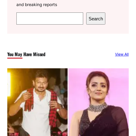
and breaking reports
S
Search
e
a
r
c
You May Have Missed
View All
h