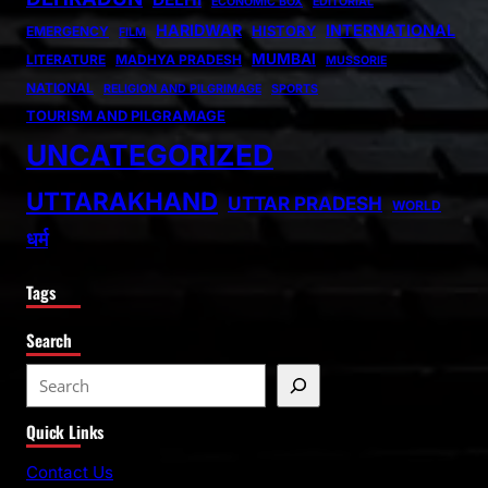
ECONOMIC BOX
EDITORIAL
HARIDWAR
INTERNATIONAL
HISTORY
EMERGENCY
FILM
MUMBAI
LITERATURE
MADHYA PRADESH
MUSSORIE
NATIONAL
RELIGION AND PILGRIMAGE
SPORTS
TOURISM AND PILGRAMAGE
UNCATEGORIZED
UTTARAKHAND
UTTAR PRADESH
WORLD
धर्म
Tags
Search
S
e
Quick Links
a
r
Contact Us