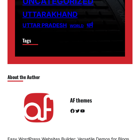
UNCATEGORIZED
UTTARAKHAND
धर्म
UTTAR PRADESH
WORLD
Tags
About the Author
AF themes
Facebook
Twitter
YouTube
Easy WordPress Websites Builder: Versatile Demos for Blogs,