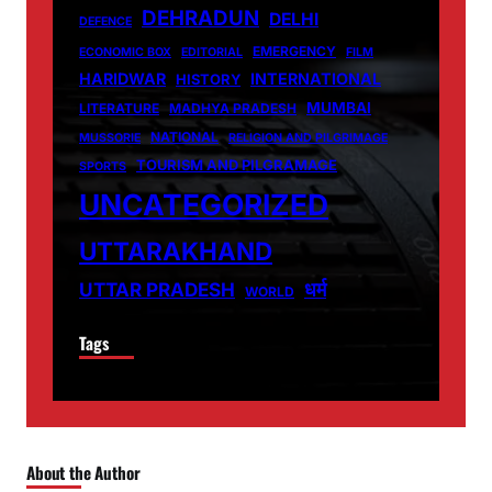
DEHRADUN
DELHI
DEFENCE
EMERGENCY
ECONOMIC BOX
EDITORIAL
FILM
HARIDWAR
INTERNATIONAL
HISTORY
MUMBAI
LITERATURE
MADHYA PRADESH
NATIONAL
MUSSORIE
RELIGION AND PILGRIMAGE
TOURISM AND PILGRAMAGE
SPORTS
UNCATEGORIZED
UTTARAKHAND
धर्म
UTTAR PRADESH
WORLD
Tags
About the Author