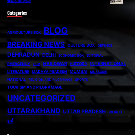
पायलटों की जरूरत
Categories
BLOG
AGRICULTURE BOX
BREAKING NEWS
CULTURE BOX
DEFENCE
DEHRADUN
DELHI
ECONOMIC BOX
EDITORIAL
HARIDWAR
INTERNATIONAL
HISTORY
EMERGENCY
FILM
MUMBAI
LITERATURE
MADHYA PRADESH
MUSSORIE
NATIONAL
RELIGION AND PILGRIMAGE
SPORTS
TOURISM AND PILGRAMAGE
UNCATEGORIZED
UTTARAKHAND
UTTAR PRADESH
WORLD
धर्म