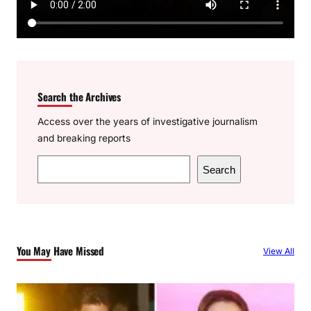
Search the Archives
Access over the years of investigative journalism
and breaking reports
S
Search
e
a
r
c
You May Have Missed
View All
h