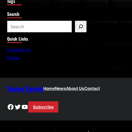
Tags
Search
S
e
Quick Links
a
r
Contact Us
c
Home
h
Yugeen Samvad
Home
News
About Us
Contact
Facebook
Twitter
YouTube
Subscribe