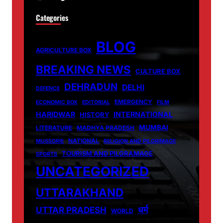
Categories
BLOG
AGRICULTURE BOX
BREAKING NEWS
CULTURE BOX
DEHRADUN
DELHI
DEFENCE
EMERGENCY
ECONOMIC BOX
EDITORIAL
FILM
HARIDWAR
INTERNATIONAL
HISTORY
MUMBAI
LITERATURE
MADHYA PRADESH
NATIONAL
MUSSORIE
RELIGION AND PILGRIMAGE
TOURISM AND PILGRAMAGE
SPORTS
UNCATEGORIZED
UTTARAKHAND
धर्म
UTTAR PRADESH
WORLD