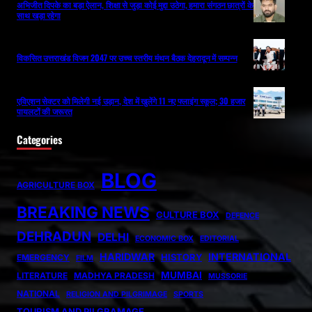
अभिजीत दिपके का बड़ा ऐलान, शिक्षा से जुड़ा कोई मुद्दा उठेगा, हमारा संगठन छात्रों के
साथ खड़ा रहेगा
विकसित उत्तराखंड विजन 2047 पर उच्च स्तरीय मंथन बैठक देहरादून में सम्पन्न
एविएशन सेक्टर को मिलेगी नई उड़ान, देश में खुलेंगे 11 नए फ्लाइंग स्कूल; 30 हजार
पायलटों की जरूरत
Categories
BLOG
AGRICULTURE BOX
BREAKING NEWS
CULTURE BOX
DEFENCE
DEHRADUN
DELHI
ECONOMIC BOX
EDITORIAL
HARIDWAR
INTERNATIONAL
HISTORY
EMERGENCY
FILM
MUMBAI
LITERATURE
MADHYA PRADESH
MUSSORIE
NATIONAL
RELIGION AND PILGRIMAGE
SPORTS
TOURISM AND PILGRAMAGE