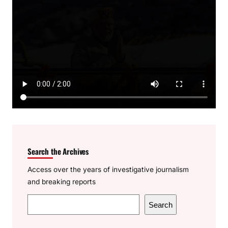
Search the Archives
Access over the years of investigative journalism
and breaking reports
S
Search
e
a