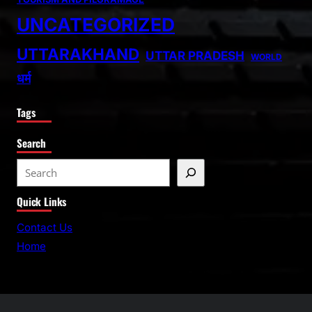
UNCATEGORIZED
UTTARAKHAND
UTTAR PRADESH
WORLD
धर्म
Tags
Search
S
e
Quick Links
a
r
Contact Us
c
Home
h