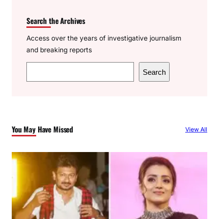
Search the Archives
Access over the years of investigative journalism
and breaking reports
S
Search
e
a
r
c
You May Have Missed
View All
h