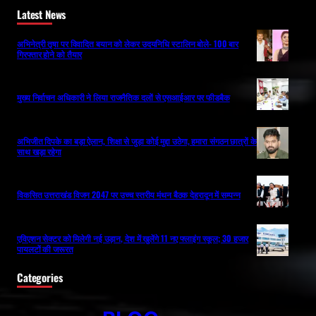
Latest News
अभिनेत्री तृषा पर विवादित बयान को लेकर उदयनिधि स्टालिन बोले- 100 बार
गिरफ्तार होने को तैयार
मुख्य निर्वाचन अधिकारी ने लिया राजनैतिक दलों से एसआईआर पर फीडबैक
अभिजीत दिपके का बड़ा ऐलान, शिक्षा से जुड़ा कोई मुद्दा उठेगा, हमारा संगठन छात्रों के
साथ खड़ा रहेगा
विकसित उत्तराखंड विजन 2047 पर उच्च स्तरीय मंथन बैठक देहरादून में सम्पन्न
एविएशन सेक्टर को मिलेगी नई उड़ान, देश में खुलेंगे 11 नए फ्लाइंग स्कूल; 30 हजार
पायलटों की जरूरत
Categories