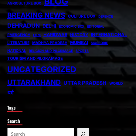
BLOG
AGRICULTURE BOX
BREAKING NEWS
CULTURE BOX
DEFENCE
DEHRADUN
DELHI
ECONOMIC BOX
EDITORIAL
HARIDWAR
INTERNATIONAL
HISTORY
EMERGENCY
FILM
MUMBAI
LITERATURE
MADHYA PRADESH
MUSSORIE
NATIONAL
RELIGION AND PILGRIMAGE
SPORTS
TOURISM AND PILGRAMAGE
UNCATEGORIZED
UTTARAKHAND
UTTAR PRADESH
WORLD
धर्म
Tags
Search
S