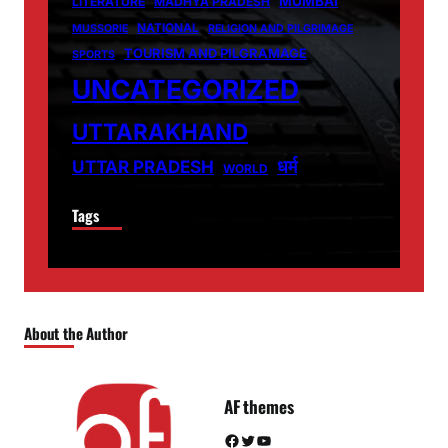
MUMBAI
LITERATURE
MADHYA PRADESH
NATIONAL
MUSSORIE
RELIGION AND PILGRIMAGE
TOURISM AND PILGRAMAGE
SPORTS
UNCATEGORIZED
UTTARAKHAND
धर्म
UTTAR PRADESH
WORLD
Tags
About the Author
AF themes
Facebook
Twitter
YouTube