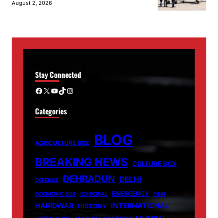
August 2, 2026
Stay Connected
Facebook
X
YouTube
TikTok
Instagram
Categories
BLOG
AGRICULTURE BOX
BREAKING NEWS
CULTURE BOX
DEHRADUN
DELHI
DEFENCE
EMERGENCY
ECONOMIC BOX
EDITORIAL
FILM
HARIDWAR
INTERNATIONAL
HISTORY