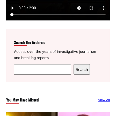
Search the Archives
Access over the years of investigative journalism
and breaking reports
S
Search
e
a
r
c
You May Have Missed
View All
h