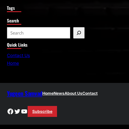
Tags
Search
S
e
Quick Links
a
r
Contact Us
c
Home
h
Yugeen Samvad
Home
News
About Us
Contact
Facebook
Twitter
YouTube
Subscribe