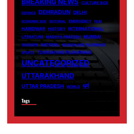
BREAKING NEWS
CULTURE BOX
DEHRADUN
DELHI
DEFENCE
EMERGENCY
ECONOMIC BOX
EDITORIAL
FILM
HARIDWAR
INTERNATIONAL
HISTORY
MUMBAI
LITERATURE
MADHYA PRADESH
NATIONAL
MUSSORIE
RELIGION AND PILGRIMAGE
TOURISM AND PILGRAMAGE
SPORTS
UNCATEGORIZED
UTTARAKHAND
धर्म
UTTAR PRADESH
WORLD
Tags