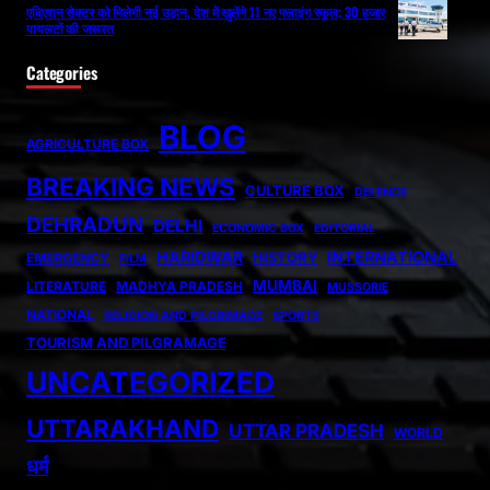
एविएशन सेक्टर को मिलेगी नई उड़ान, देश में खुलेंगे 11 नए फ्लाइंग स्कूल; 30 हजार
पायलटों की जरूरत
Categories
BLOG
AGRICULTURE BOX
BREAKING NEWS
CULTURE BOX
DEFENCE
DEHRADUN
DELHI
ECONOMIC BOX
EDITORIAL
HARIDWAR
INTERNATIONAL
HISTORY
EMERGENCY
FILM
MUMBAI
LITERATURE
MADHYA PRADESH
MUSSORIE
NATIONAL
RELIGION AND PILGRIMAGE
SPORTS
TOURISM AND PILGRAMAGE
UNCATEGORIZED
UTTARAKHAND
UTTAR PRADESH
WORLD
धर्म