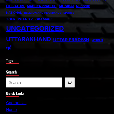
MUMBAI
LITERATURE
MADHYA PRADESH
MUSSORIE
NATIONAL
RELIGION AND PILGRIMAGE
SPORTS
TOURISM AND PILGRAMAGE
UNCATEGORIZED
UTTARAKHAND
UTTAR PRADESH
WORLD
धर्म
Tags
Search
S
e
Quick Links
a
r
Contact Us
c
Home
h