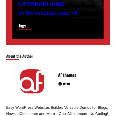
UTTARAKHAND
धर्म
UTTAR PRADESH
WORLD
Tags
About the Author
AF themes
Facebook
Twitter
YouTube
Easy WordPress Websites Builder: Versatile Demos for Blogs,
News, eCommerce and More – One-Click Import, No Coding!