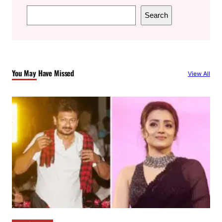
S
Search
e
a
r
c
You May Have Missed
View All
h