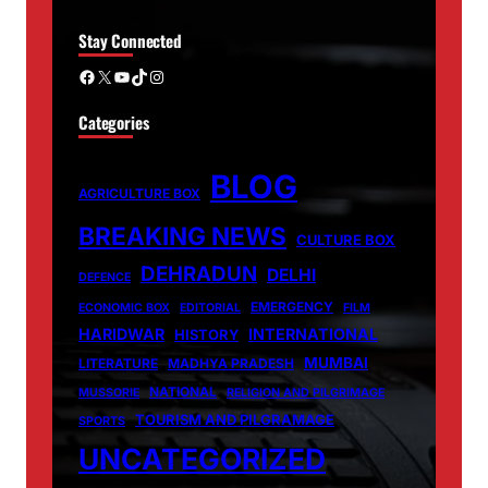
Stay Connected
Facebook
X
YouTube
TikTok
Instagram
Categories
BLOG
AGRICULTURE BOX
BREAKING NEWS
CULTURE BOX
DEHRADUN
DELHI
DEFENCE
EMERGENCY
ECONOMIC BOX
EDITORIAL
FILM
HARIDWAR
INTERNATIONAL
HISTORY
MUMBAI
LITERATURE
MADHYA PRADESH
NATIONAL
MUSSORIE
RELIGION AND PILGRIMAGE
TOURISM AND PILGRAMAGE
SPORTS
UNCATEGORIZED