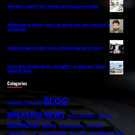
मुख्य निर्वाचन अधिकारी ने लिया राजनैतिक दलों से एसआईआर पर फीडबैक
अभिजीत दिपके का बड़ा ऐलान, शिक्षा से जुड़ा कोई मुद्दा उठेगा, हमारा संगठन छात्रों के
साथ खड़ा रहेगा
विकसित उत्तराखंड विजन 2047 पर उच्च स्तरीय मंथन बैठक देहरादून में सम्पन्न
एविएशन सेक्टर को मिलेगी नई उड़ान, देश में खुलेंगे 11 नए फ्लाइंग स्कूल; 30 हजार
पायलटों की जरूरत
Categories
BLOG
AGRICULTURE BOX
BREAKING NEWS
CULTURE BOX
DEFENCE
DEHRADUN
DELHI
ECONOMIC BOX
EDITORIAL
HARIDWAR
INTERNATIONAL
HISTORY
EMERGENCY
FILM