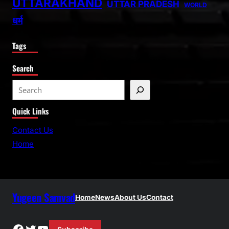
UTTARAKHAND
UTTAR PRADESH
WORLD
धर्म
Tags
Search
S
e
Quick Links
a
r
Contact Us
c
Home
h
Yugeen Samvad
Home
News
About Us
Contact
Facebook
Twitter
YouTube