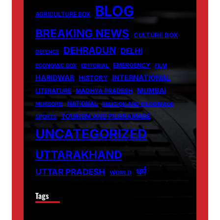
BLOG
AGRICULTURE BOX
BREAKING NEWS
CULTURE BOX
DEHRADUN
DELHI
DEFENCE
EMERGENCY
ECONOMIC BOX
EDITORIAL
FILM
HARIDWAR
INTERNATIONAL
HISTORY
MUMBAI
LITERATURE
MADHYA PRADESH
NATIONAL
MUSSORIE
RELIGION AND PILGRIMAGE
TOURISM AND PILGRAMAGE
SPORTS
UNCATEGORIZED
UTTARAKHAND
धर्म
UTTAR PRADESH
WORLD
Tags