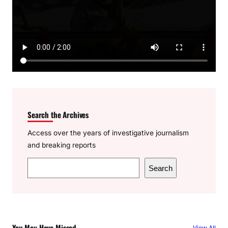
Search the Archives
Access over the years of investigative journalism
and breaking reports
S
Search
e
a
r
c
You May Have Missed
View All