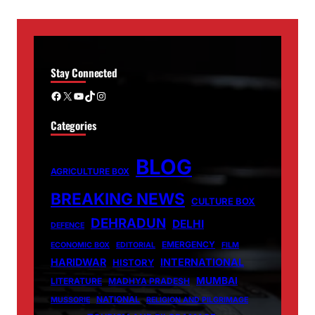
Stay Connected
Facebook
X
YouTube
TikTok
Instagram
Categories
BLOG
AGRICULTURE BOX
BREAKING NEWS
CULTURE BOX
DEHRADUN
DELHI
DEFENCE
EMERGENCY
ECONOMIC BOX
EDITORIAL
FILM
HARIDWAR
INTERNATIONAL
HISTORY
MUMBAI
LITERATURE
MADHYA PRADESH
NATIONAL
MUSSORIE
RELIGION AND PILGRIMAGE