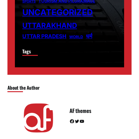
TOURISM AND PILGRAMAGE
SPORTS
UNCATEGORIZED
UTTARAKHAND
धर्म
UTTAR PRADESH
WORLD
Tags
About the Author
AF themes
Facebook
Twitter
YouTube