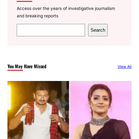
Access over the years of investigative journalism
and breaking reports
S
Search
e
a
r
c
You May Have Missed
View All
h