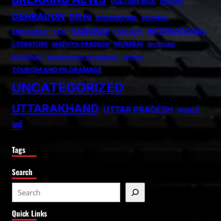
CULTURE BOX
DEFENCE
DEHRADUN
DELHI
ECONOMIC BOX
EDITORIAL
HARIDWAR
INTERNATIONAL
HISTORY
EMERGENCY
FILM
MUMBAI
LITERATURE
MADHYA PRADESH
MUSSORIE
NATIONAL
RELIGION AND PILGRIMAGE
SPORTS
TOURISM AND PILGRAMAGE
UNCATEGORIZED
UTTARAKHAND
UTTAR PRADESH
WORLD
धर्म
Tags
Search
S
e
Quick Links
a