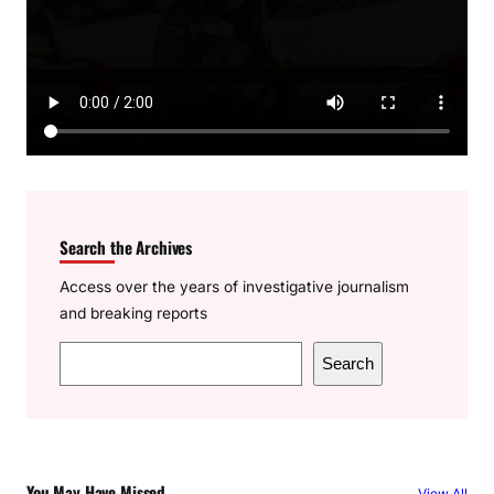
Search the Archives
Access over the years of investigative journalism
and breaking reports
S
Search
e
a
r
c
You May Have Missed
View All