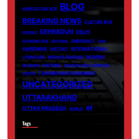
BLOG
AGRICULTURE BOX
BREAKING NEWS
CULTURE BOX
DEHRADUN
DELHI
DEFENCE
EMERGENCY
ECONOMIC BOX
EDITORIAL
FILM
HARIDWAR
INTERNATIONAL
HISTORY
MUMBAI
LITERATURE
MADHYA PRADESH
NATIONAL
MUSSORIE
RELIGION AND PILGRIMAGE
TOURISM AND PILGRAMAGE
SPORTS
UNCATEGORIZED
UTTARAKHAND
धर्म
UTTAR PRADESH
WORLD
Tags