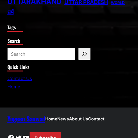
UTTARAKHAND
UTTAR PRADESH
WORLD
धर्म
Tags
Search
S
e
Quick Links
a
r
Contact Us
c
Home
h
Yugeen Samvad
Home
News
About Us
Contact
Facebook
Twitter
YouTube