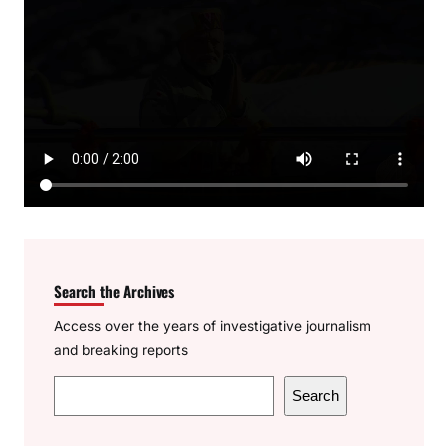
Search the Archives
Access over the years of investigative journalism
and breaking reports
S
Search
e
a