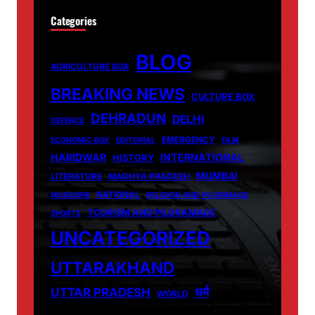
Categories
BLOG
AGRICULTURE BOX
BREAKING NEWS
CULTURE BOX
DEHRADUN
DELHI
DEFENCE
EMERGENCY
ECONOMIC BOX
EDITORIAL
FILM
HARIDWAR
INTERNATIONAL
HISTORY
MUMBAI
LITERATURE
MADHYA PRADESH
NATIONAL
MUSSORIE
RELIGION AND PILGRIMAGE
TOURISM AND PILGRAMAGE
SPORTS
UNCATEGORIZED
UTTARAKHAND
धर्म
UTTAR PRADESH
WORLD