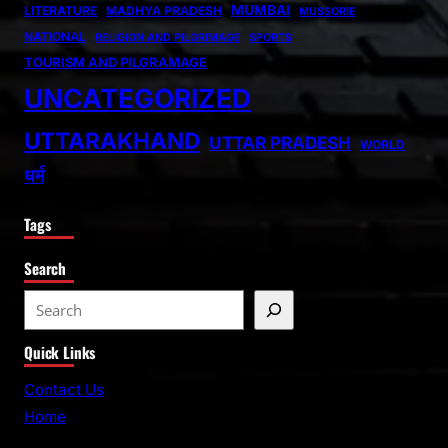
MUMBAI
LITERATURE
MADHYA PRADESH
MUSSORIE
NATIONAL
RELIGION AND PILGRIMAGE
SPORTS
TOURISM AND PILGRAMAGE
UNCATEGORIZED
UTTARAKHAND
UTTAR PRADESH
WORLD
धर्म
Tags
Search
S
e
Quick Links
a
r
Contact Us
c
Home
h