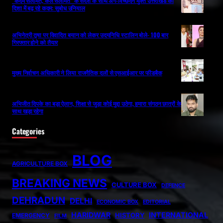
“कदम सलामत, कल सलामत” के संदेश के साथ अंग-विच्छेदन मुक्त उत्तराखंड की
दिशा में बढ़ रहे कदम: सुबोध उनियाल
अभिनेत्री तृषा पर विवादित बयान को लेकर उदयनिधि स्टालिन बोले- 100 बार
गिरफ्तार होने को तैयार
मुख्य निर्वाचन अधिकारी ने लिया राजनैतिक दलों से एसआईआर पर फीडबैक
अभिजीत दिपके का बड़ा ऐलान, शिक्षा से जुड़ा कोई मुद्दा उठेगा, हमारा संगठन छात्रों के
साथ खड़ा रहेगा
Categories
BLOG
AGRICULTURE BOX
BREAKING NEWS
CULTURE BOX
DEFENCE
DEHRADUN
DELHI
ECONOMIC BOX
EDITORIAL
HARIDWAR
INTERNATIONAL
HISTORY
EMERGENCY
FILM