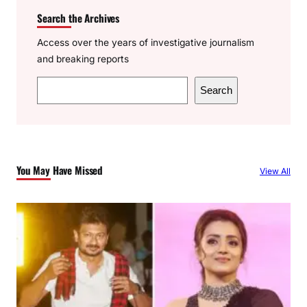
Search the Archives
Access over the years of investigative journalism
and breaking reports
S
Search
e
a
r
c
You May Have Missed
View All
h