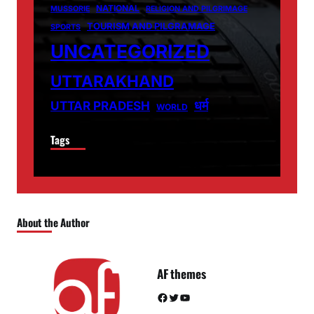
NATIONAL
MUSSORIE
RELIGION AND PILGRIMAGE
TOURISM AND PILGRAMAGE
SPORTS
UNCATEGORIZED
UTTARAKHAND
धर्म
UTTAR PRADESH
WORLD
Tags
About the Author
AF themes
Facebook
Twitter
YouTube