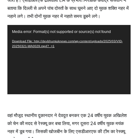
जारी है। एसडीआरएफ ढालवाला टीम के प्रभारी निरीक्षक कवींद्र सजवाण ने
बताया कि दिल्ली से अपने पांच दोस्तों के साथ घूमने आए दो युवक शक्ति नहर में
नहाने लगे। तभी दोनों युवक नहर में नहाते समय डूबने लगे।
V
Media error: Format(s) not supported or source(s) not found
i
Download File: http://devbhumiuknews.com/wp-content/uploads/2025/03/VID-
d
20250321-WA0029.mp4?_=1
e
o
P
l
a
y
e
r
वहां मौजूद स्थानीय दूकानदार ने देवदूत बनकर एक 24 वर्षीय युवक अखिलेश
को चेन की मदद से रेस्क्यू कर बचा लिया, मगर दूसरा 24 वर्षीय युवक मयंक
नहर में डूब गया। जिसकी खोजबीन के लिए एसडीआरएफ की टीम का रेस्क्यू