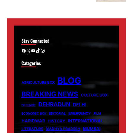
Stay Connected
Facebook
X
YouTube
TikTok
Instagram
Categories
BLOG
AGRICULTURE BOX
BREAKING NEWS
CULTURE BOX
DEHRADUN
DELHI
DEFENCE
EMERGENCY
ECONOMIC BOX
EDITORIAL
FILM
HARIDWAR
INTERNATIONAL
HISTORY
MUMBAI
LITERATURE
MADHYA PRADESH