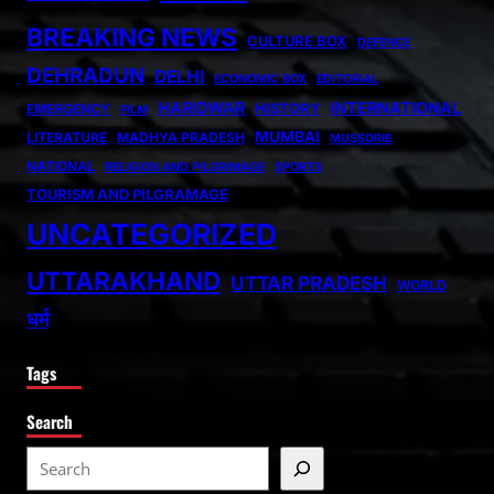
BREAKING NEWS
CULTURE BOX
DEFENCE
DEHRADUN
DELHI
ECONOMIC BOX
EDITORIAL
HARIDWAR
INTERNATIONAL
HISTORY
EMERGENCY
FILM
MUMBAI
LITERATURE
MADHYA PRADESH
MUSSORIE
NATIONAL
RELIGION AND PILGRIMAGE
SPORTS
TOURISM AND PILGRAMAGE
UNCATEGORIZED
UTTARAKHAND
UTTAR PRADESH
WORLD
धर्म
Tags
Search
S
e