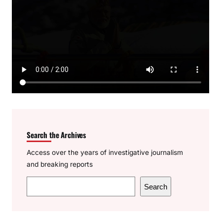
Search the Archives
Access over the years of investigative journalism
and breaking reports
S
Search
e
a
r