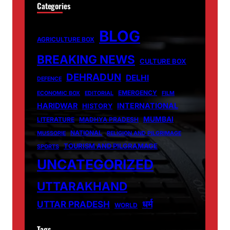
Categories
BLOG
AGRICULTURE BOX
BREAKING NEWS
CULTURE BOX
DEHRADUN
DELHI
DEFENCE
EMERGENCY
ECONOMIC BOX
EDITORIAL
FILM
HARIDWAR
INTERNATIONAL
HISTORY
MUMBAI
LITERATURE
MADHYA PRADESH
NATIONAL
MUSSORIE
RELIGION AND PILGRIMAGE
TOURISM AND PILGRAMAGE
SPORTS
UNCATEGORIZED
UTTARAKHAND
धर्म
UTTAR PRADESH
WORLD
Tags