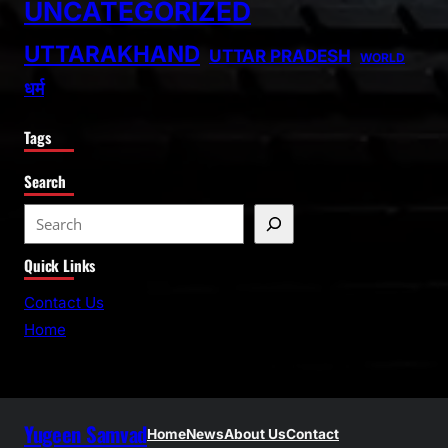
UNCATEGORIZED
UTTARAKHAND
UTTAR PRADESH
WORLD
धर्म
Tags
Search
S
e
Quick Links
a
r
Contact Us
c
Home
h
Yugeen Samvad
Home
News
About Us
Contact