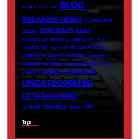
BLOG
AGRICULTURE BOX
BREAKING NEWS
CULTURE BOX
DEHRADUN
DELHI
DEFENCE
EMERGENCY
ECONOMIC BOX
EDITORIAL
FILM
HARIDWAR
INTERNATIONAL
HISTORY
MUMBAI
LITERATURE
MADHYA PRADESH
NATIONAL
MUSSORIE
RELIGION AND PILGRIMAGE
TOURISM AND PILGRAMAGE
SPORTS
UNCATEGORIZED
UTTARAKHAND
धर्म
UTTAR PRADESH
WORLD
Tags