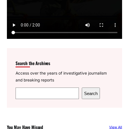
Search the Archives
Access over the years of investigative journalism
and breaking reports
S
Search
e
a
r
c
You May Have Missed
View All
h