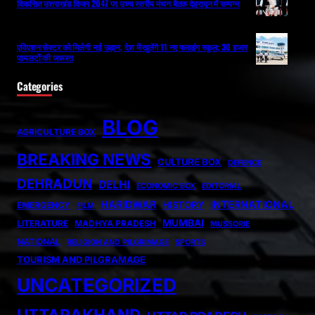
विकसित उत्तराखंड विजन 2047 पर उच्च स्तरीय मंथन बैठक देहरादून में सम्पन्न
एविएशन सेक्टर को मिलेगी नई उड़ान, देश में खुलेंगे 11 नए फ्लाइंग स्कूल; 30 हजार
पायलटों की जरूरत
Categories
BLOG
AGRICULTURE BOX
BREAKING NEWS
CULTURE BOX
DEFENCE
DEHRADUN
DELHI
ECONOMIC BOX
EDITORIAL
HARIDWAR
INTERNATIONAL
HISTORY
EMERGENCY
FILM
MUMBAI
LITERATURE
MADHYA PRADESH
MUSSORIE
NATIONAL
RELIGION AND PILGRIMAGE
SPORTS
TOURISM AND PILGRAMAGE
UNCATEGORIZED
UTTARAKHAND