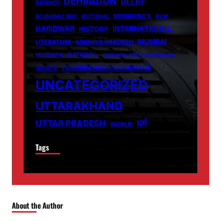
DEHRADUN
DELHI
DEFENCE
EMERGENCY
ECONOMIC BOX
EDITORIAL
FILM
HARIDWAR
INTERNATIONAL
HISTORY
MUMBAI
LITERATURE
MADHYA PRADESH
NATIONAL
MUSSORIE
RELIGION AND PILGRIMAGE
TOURISM AND PILGRAMAGE
SPORTS
UNCATEGORIZED
UTTARAKHAND
धर्म
UTTAR PRADESH
WORLD
Tags
About the Author