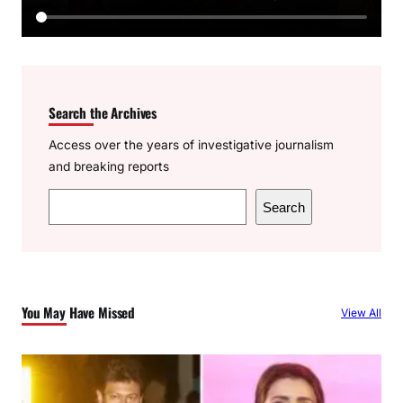
Search the Archives
Access over the years of investigative journalism
and breaking reports
S
Search
e
a
r
c
You May Have Missed
View All
h