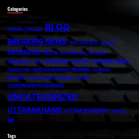
Categories
BLOG
AGRICULTURE BOX
BREAKING NEWS
CULTURE BOX
DEFENCE
DEHRADUN
DELHI
ECONOMIC BOX
EDITORIAL
HARIDWAR
INTERNATIONAL
HISTORY
EMERGENCY
FILM
MUMBAI
LITERATURE
MADHYA PRADESH
MUSSORIE
NATIONAL
RELIGION AND PILGRIMAGE
SPORTS
TOURISM AND PILGRAMAGE
UNCATEGORIZED
UTTARAKHAND
UTTAR PRADESH
WORLD
धर्म
Tags