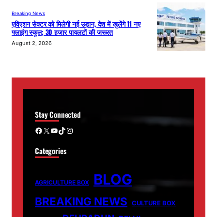
Breaking News
एविएशन सेक्टर को मिलेगी नई उड़ान, देश में खुलेंगे 11 नए
फ्लाइंग स्कूल; 30 हजार पायलटों की जरूरत
August 2, 2026
Stay Connected
Facebook
X
YouTube
TikTok
Instagram
Categories
BLOG
AGRICULTURE BOX
BREAKING NEWS
CULTURE BOX