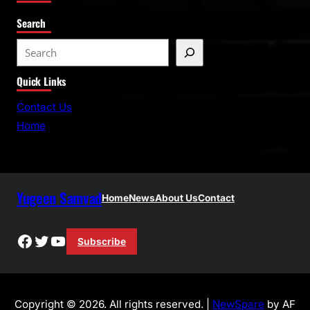
Search
S
e
Quick Links
a
r
Contact Us
c
Home
h
Yugeen Samvad
Home
News
About Us
Contact
Facebook
Twitter
YouTube
Subscribe
Copyright © 2026. All rights reserved. |
NewSpare
by AF