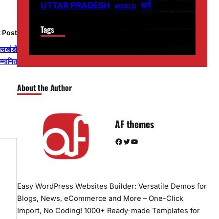
धर्म
UTTAR PRADESH
WORLD
Tags
 Post
कासखंडों
म्मानित
About the Author
AF themes
Facebook
Twitter
YouTube
Easy WordPress Websites Builder: Versatile Demos for
Blogs, News, eCommerce and More – One-Click
Import, No Coding! 1000+ Ready-made Templates for