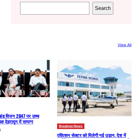
S
Search
e
a
r
c
View All
h
खंड विजन 2047 पर उच्च
क देहरादून में सम्पन्न
Breaking News
6
एविएशन सेक्टर को मिलेगी नई उड़ान, देश में