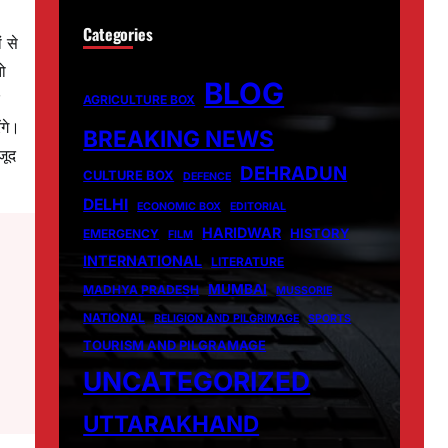
Categories
ं से
ो
BLOG
AGRICULTURE BOX
ंगे।
BREAKING NEWS
जूद
DEHRADUN
CULTURE BOX
DEFENCE
DELHI
ECONOMIC BOX
EDITORIAL
HARIDWAR
HISTORY
EMERGENCY
FILM
INTERNATIONAL
LITERATURE
MUMBAI
MADHYA PRADESH
MUSSORIE
NATIONAL
RELIGION AND PILGRIMAGE
SPORTS
TOURISM AND PILGRAMAGE
UNCATEGORIZED
UTTARAKHAND