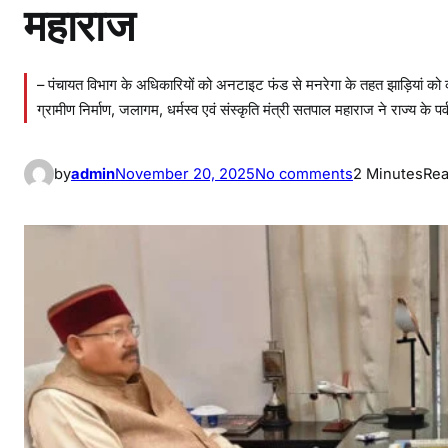
महाराज
– पंचायत विभाग के अधिकारियों को अनटाइट फंड से मनरेगा के तहत झाड़ियां को काटन
ग्रामीण निर्माण, जलागम, धर्मस्व एवं संस्कृति मंत्री सतपाल महाराज ने राज्य क
o
by
admin
November 20, 2025
No comments
2 Minutes
Rea
n
जं
ग
ली
जा
न
व
रों
से
आ
म