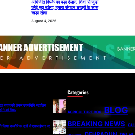
अभिजीत दिपके का बड़ा ऐलान, शिक्षा से जुड़ा
कोई मुद्दा उठेगा, हमारा संगठन छात्रों के साथ
खड़ा रहेगा
August 4, 2026
Categories
ादित बयान को लेकर उदयनिधि स्टालिन
BLOG
होने को तैयार
AGRICULTURE BOX
BREAKING NEWS
CU
ी ने लिया राजनैतिक दलों से एसआईआर पर
DEHRADUN
DELHI