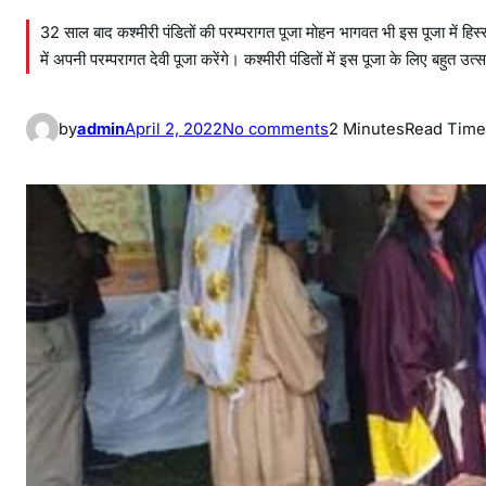
32 साल बाद कश्मीरी पंडितों की परम्परागत पूजा मोहन भागवत भी इस पूजा में हिस्
में अपनी परम्परागत देवी पूजा करेंगे। कश्मीरी पंडितों में इस पूजा के लिए बहुत
o
by
admin
April 2, 2022
No comments
2 Minutes
Read Time
n
ज
म्मू
-
क
श्मी
र
में
आ
ज
न
व
रे