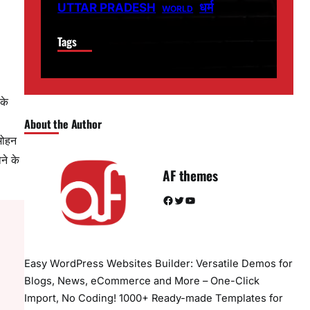
धर्म
UTTAR PRADESH
WORLD
Tags
 के
About the Author
 मोहन
ने के
AF themes
Facebook
Twitter
YouTube
Easy WordPress Websites Builder: Versatile Demos for
Blogs, News, eCommerce and More – One-Click
Import, No Coding! 1000+ Ready-made Templates for