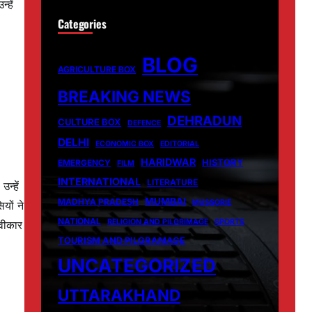
्हें
Categories
BLOG
AGRICULTURE BOX
BREAKING NEWS
DEHRADUN
CULTURE BOX
DEFENCE
DELHI
ECONOMIC BOX
EDITORIAL
HARIDWAR
HISTORY
EMERGENCY
FILM
INTERNATIONAL
LITERATURE
न्हें
MUMBAI
MADHYA PRADESH
MUSSORIE
यों ने
NATIONAL
RELIGION AND PILGRIMAGE
SPORTS
्वीकार
TOURISM AND PILGRAMAGE
UNCATEGORIZED
UTTARAKHAND