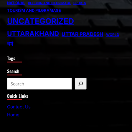
NATIONAL
RELIGION AND PILGRIMAGE
SPORTS
TOURISM AND PILGRAMAGE
UNCATEGORIZED
UTTARAKHAND
UTTAR PRADESH
WORLD
धर्म
Tags
Search
S
e
Quick Links
a
r
Contact Us
c
Home
h