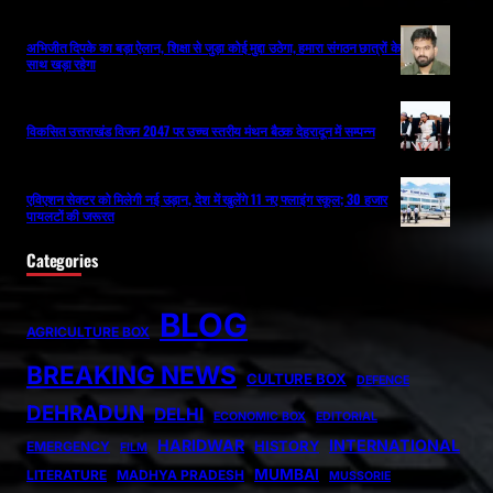
अभिजीत दिपके का बड़ा ऐलान, शिक्षा से जुड़ा कोई मुद्दा उठेगा, हमारा संगठन छात्रों के
साथ खड़ा रहेगा
विकसित उत्तराखंड विजन 2047 पर उच्च स्तरीय मंथन बैठक देहरादून में सम्पन्न
एविएशन सेक्टर को मिलेगी नई उड़ान, देश में खुलेंगे 11 नए फ्लाइंग स्कूल; 30 हजार
पायलटों की जरूरत
Categories
BLOG
AGRICULTURE BOX
BREAKING NEWS
CULTURE BOX
DEFENCE
DEHRADUN
DELHI
ECONOMIC BOX
EDITORIAL
HARIDWAR
INTERNATIONAL
HISTORY
EMERGENCY
FILM
MUMBAI
LITERATURE
MADHYA PRADESH
MUSSORIE