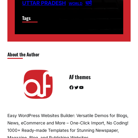
धर्म
UTTAR PRADESH
WORLD
Tags
About the Author
AF themes
Facebook
Twitter
YouTube
Easy WordPress Websites Builder: Versatile Demos for Blogs,
News, eCommerce and More – One-Click Import, No Coding!
1000+ Ready-made Templates for Stunning Newspaper,
Magazine, Blog, and Publishing Websites.