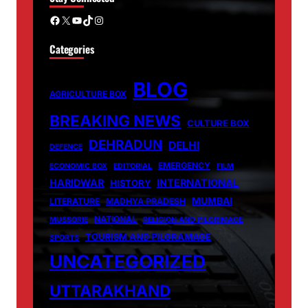
Facebook
X
YouTube
TikTok
Instagram
Categories
BLOG
AGRICULTURE BOX
BREAKING NEWS
CULTURE BOX
DEHRADUN
DELHI
DEFENCE
EMERGENCY
ECONOMIC BOX
EDITORIAL
FILM
HARIDWAR
INTERNATIONAL
HISTORY
MUMBAI
LITERATURE
MADHYA PRADESH
NATIONAL
MUSSORIE
RELIGION AND PILGRIMAGE
TOURISM AND PILGRAMAGE
SPORTS
UNCATEGORIZED
UTTARAKHAND