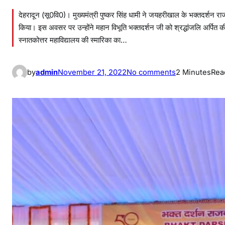
देहरादून (सू0वि0)। मुख्यमंत्री पुष्कर सिंह धामी ने जयहरीखाल के भक्तदर्शन राजक
किया। इस अवसर पर उन्होंने महान विभूति भक्तदर्शन जी को श्रद्धांजलि अर्पित की
स्नातकोत्तर महाविद्यालय की स्मारिका का…
o
by
admin
November 21, 2022
No comments
2 Minutes
Rea
n
मु
ख्य
मं
त्री
ने
स्व
र्ण
ज
यं
ती
स