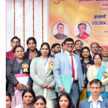
मा
रो
ह
में
कि
या
प्र
ति
भा
ग