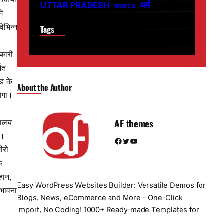
धर्म
UTTAR PRADESH
WORLD
ं
िभिन्न
Tags
िकारी
गत
ड के
About the Author
येगा।
AF themes
्यालय
ं।
Facebook
Twitter
YouTube
ीरो
े
हान,
Easy WordPress Websites Builder: Versatile Demos for
 भावना
Blogs, News, eCommerce and More – One-Click
Import, No Coding! 1000+ Ready-made Templates for