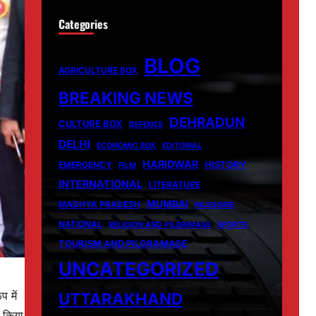
Categories
BLOG
AGRICULTURE BOX
BREAKING NEWS
DEHRADUN
CULTURE BOX
DEFENCE
DELHI
ECONOMIC BOX
EDITORIAL
HARIDWAR
HISTORY
EMERGENCY
FILM
INTERNATIONAL
LITERATURE
MUMBAI
MADHYA PRADESH
MUSSORIE
NATIONAL
RELIGION AND PILGRIMAGE
SPORTS
TOURISM AND PILGRAMAGE
UNCATEGORIZED
प में
UTTARAKHAND
त किया