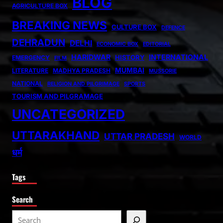
BLOG
AGRICULTURE BOX
BREAKING NEWS
CULTURE BOX
DEFENCE
DEHRADUN
DELHI
ECONOMIC BOX
EDITORIAL
HARIDWAR
INTERNATIONAL
HISTORY
EMERGENCY
FILM
MUMBAI
LITERATURE
MADHYA PRADESH
MUSSORIE
NATIONAL
RELIGION AND PILGRIMAGE
SPORTS
TOURISM AND PILGRAMAGE
UNCATEGORIZED
UTTARAKHAND
UTTAR PRADESH
WORLD
धर्म
Tags
Search
S