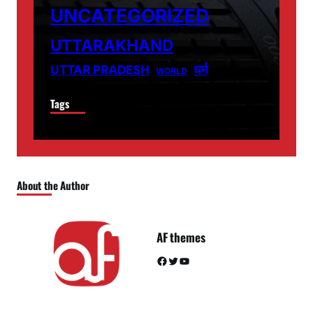
UNCATEGORIZED
UTTARAKHAND
धर्म
UTTAR PRADESH
WORLD
Tags
About the Author
AF themes
Facebook
Twitter
YouTube