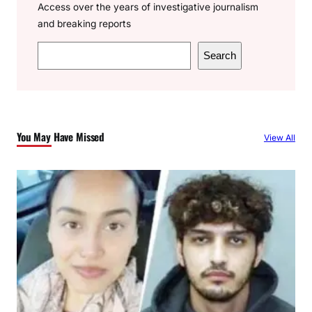
Access over the years of investigative journalism
and breaking reports
S
Search
e
a
r
c
You May Have Missed
View All
h