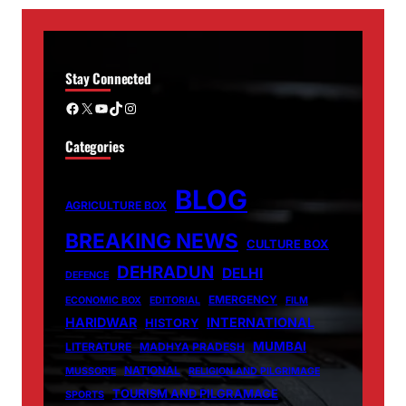
Stay Connected
Facebook
X
YouTube
TikTok
Instagram
Categories
BLOG
AGRICULTURE BOX
BREAKING NEWS
CULTURE BOX
DEHRADUN
DELHI
DEFENCE
EMERGENCY
ECONOMIC BOX
EDITORIAL
FILM
HARIDWAR
INTERNATIONAL
HISTORY
MUMBAI
LITERATURE
MADHYA PRADESH
NATIONAL
MUSSORIE
RELIGION AND PILGRIMAGE
TOURISM AND PILGRAMAGE
SPORTS