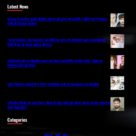
Latest News
कनाडा में भारतीय युवती हिमांशी खुराना की हत्या का आरोपी 7 महीने बाद गिरफ्तार,
प्रेमी ही निकला कातिल
“कदम सलामत, कल सलामत” के संदेश के साथ अंग-विच्छेदन मुक्त उत्तराखंड की
दिशा में बढ़ रहे कदम: सुबोध उनियाल
अभिनेत्री तृषा पर विवादित बयान को लेकर उदयनिधि स्टालिन बोले- 100 बार
गिरफ्तार होने को तैयार
मुख्य निर्वाचन अधिकारी ने लिया राजनैतिक दलों से एसआईआर पर फीडबैक
अभिजीत दिपके का बड़ा ऐलान, शिक्षा से जुड़ा कोई मुद्दा उठेगा, हमारा संगठन छात्रों के
साथ खड़ा रहेगा
Categories