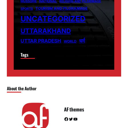
NATIONAL
MUSSORIE
RELIGION AND PILGRIMAGE
TOURISM AND PILGRAMAGE
SPORTS
UNCATEGORIZED
UTTARAKHAND
धर्म
UTTAR PRADESH
WORLD
Tags
About the Author
AF themes
Facebook
Twitter
YouTube