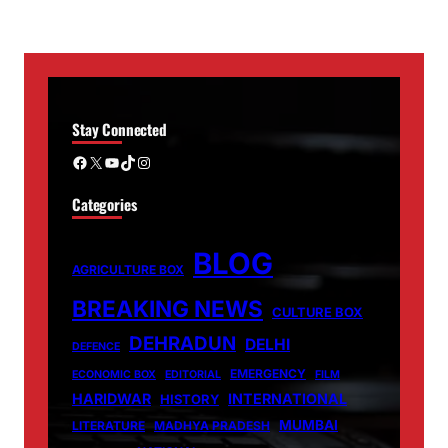
Stay Connected
Facebook
X
YouTube
TikTok
Instagram
Categories
BLOG
AGRICULTURE BOX
BREAKING NEWS
CULTURE BOX
DEHRADUN
DELHI
DEFENCE
EMERGENCY
ECONOMIC BOX
EDITORIAL
FILM
HARIDWAR
INTERNATIONAL
HISTORY
MUMBAI
LITERATURE
MADHYA PRADESH