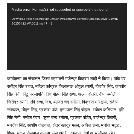
V
Media error: Format(s) not supported or source(s) not found
i
Download File: http://devbhumiuknews.com/wp-content/uploads/2025/04/VID-
d
20250422-WA0011.mp4?_=1
e
o
P
l
a
y
e
कार्यक्रम का संचालन जिला महामंत्री गजेन्द्र विक्रम शाही ने किया। मौके पर
r
सतेंद्र सिंह रावत, महिला कांग्रेस जिलाध्यक्ष अंशुल त्यागी, किशोर सिंह, जगवीर
सिंह नेगी, पिंटू प्रजापति, विश्वमोहन सिंह राणा, अल्का क्षेत्री, दीपा चमोली,
जितेंद्र त्यागी, रवि राणा, जय, बलवंत चंद रमोला, विक्रांत भारद्वाज, संदीप
खंतवाल, मोहन सिंह, प्रकाश पांडे, हरभजन सिंह चौहान, राकेश कंडियाल, हरि
सिंह नेगी, मनोज पंवार, पूरण चन्द रमोला, प्रकाश पांडेय, राजेन्द्र तिवारी,
मनदीप सिंह, आशीष कंडवाल, क्षेत्र बहादुर मल्ल, अनिल शर्मा, मनोज भट्ट,
शिवम् चंदेल, तेजपाल कलूडा, मंजू क्षेत्री, एककला देवी अन्य मौजूद रहे।