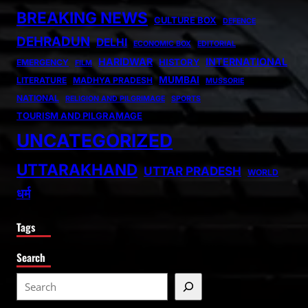
BREAKING NEWS
CULTURE BOX
DEFENCE
DEHRADUN
DELHI
ECONOMIC BOX
EDITORIAL
HARIDWAR
INTERNATIONAL
HISTORY
EMERGENCY
FILM
MUMBAI
LITERATURE
MADHYA PRADESH
MUSSORIE
NATIONAL
RELIGION AND PILGRIMAGE
SPORTS
TOURISM AND PILGRAMAGE
UNCATEGORIZED
UTTARAKHAND
UTTAR PRADESH
WORLD
धर्म
Tags
Search
S
e