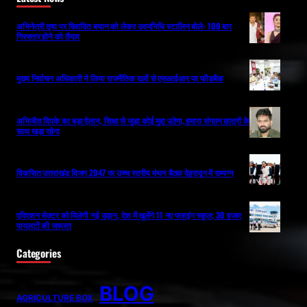
अभिनेत्री तृषा पर विवादित बयान को लेकर उदयनिधि स्टालिन बोले- 100 बार
गिरफ्तार होने को तैयार
मुख्य निर्वाचन अधिकारी ने लिया राजनैतिक दलों से एसआईआर पर फीडबैक
अभिजीत दिपके का बड़ा ऐलान, शिक्षा से जुड़ा कोई मुद्दा उठेगा, हमारा संगठन छात्रों के
साथ खड़ा रहेगा
विकसित उत्तराखंड विजन 2047 पर उच्च स्तरीय मंथन बैठक देहरादून में सम्पन्न
एविएशन सेक्टर को मिलेगी नई उड़ान, देश में खुलेंगे 11 नए फ्लाइंग स्कूल; 30 हजार
पायलटों की जरूरत
Categories
BLOG
AGRICULTURE BOX