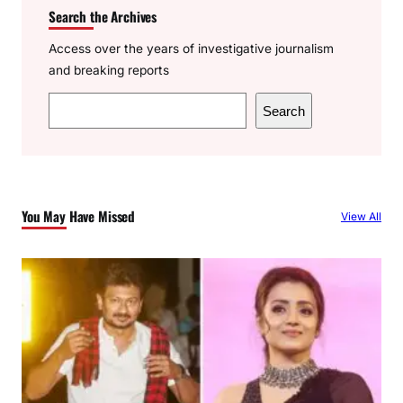
Search the Archives
Access over the years of investigative journalism
and breaking reports
S
Search
e
a
r
c
You May Have Missed
View All
h