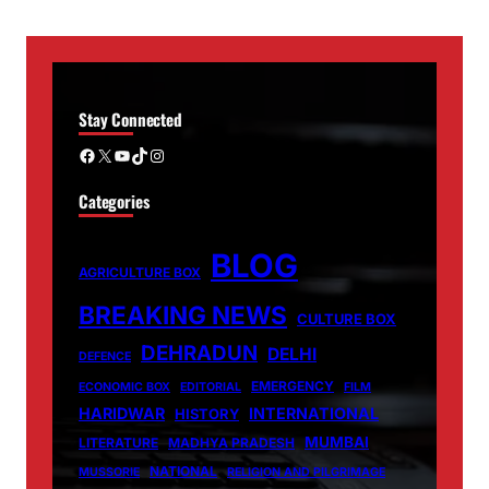
Stay Connected
Facebook
X
YouTube
TikTok
Instagram
Categories
BLOG
AGRICULTURE BOX
BREAKING NEWS
CULTURE BOX
DEHRADUN
DELHI
DEFENCE
EMERGENCY
ECONOMIC BOX
EDITORIAL
FILM
HARIDWAR
INTERNATIONAL
HISTORY
MUMBAI
LITERATURE
MADHYA PRADESH
NATIONAL
MUSSORIE
RELIGION AND PILGRIMAGE