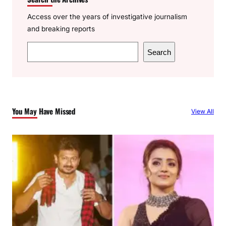
Access over the years of investigative journalism
and breaking reports
S
Search
e
a
r
c
You May Have Missed
View All
h