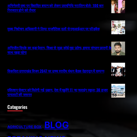
अभिनेत्री तृषा पर विवादित बयान को लेकर उदयनिधि स्टालिन बोले- 100 बार
गिरफ्तार होने को तैयार
मुख्य निर्वाचन अधिकारी ने लिया राजनैतिक दलों से एसआईआर पर फीडबैक
अभिजीत दिपके का बड़ा ऐलान, शिक्षा से जुड़ा कोई मुद्दा उठेगा, हमारा संगठन छात्रों के
साथ खड़ा रहेगा
विकसित उत्तराखंड विजन 2047 पर उच्च स्तरीय मंथन बैठक देहरादून में सम्पन्न
एविएशन सेक्टर को मिलेगी नई उड़ान, देश में खुलेंगे 11 नए फ्लाइंग स्कूल; 30 हजार
पायलटों की जरूरत
Categories
BLOG
AGRICULTURE BOX