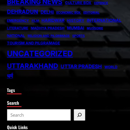
BREAKING NEWS
CULTURE BOX
DEFENCE
DEHRADUN
DELHI
ECONOMIC BOX
EDITORIAL
HARIDWAR
INTERNATIONAL
HISTORY
EMERGENCY
FILM
MUMBAI
LITERATURE
MADHYA PRADESH
MUSSORIE
NATIONAL
RELIGION AND PILGRIMAGE
SPORTS
TOURISM AND PILGRAMAGE
UNCATEGORIZED
UTTARAKHAND
UTTAR PRADESH
WORLD
धर्म
Tags
Search
S
e
Quick Links
a