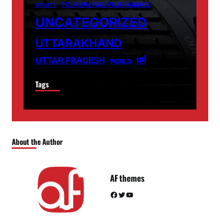
TOURISM AND PILGRAMAGE
SPORTS
UNCATEGORIZED
UTTARAKHAND
धर्म
UTTAR PRADESH
WORLD
Tags
About the Author
AF themes
Facebook
Twitter
YouTube