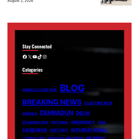
August 2, 2026
Stay Connected
Facebook
X
YouTube
TikTok
Instagram
Categories
BLOG
AGRICULTURE BOX
BREAKING NEWS
CULTURE BOX
DEHRADUN
DELHI
DEFENCE
EMERGENCY
ECONOMIC BOX
EDITORIAL
FILM
HARIDWAR
INTERNATIONAL
HISTORY
MUMBAI
LITERATURE
MADHYA PRADESH