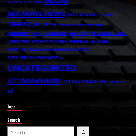
BLOG
AGRICULTURE BOX
BREAKING NEWS
CULTURE BOX
DEFENCE
DEHRADUN
DELHI
ECONOMIC BOX
EDITORIAL
HARIDWAR
INTERNATIONAL
HISTORY
EMERGENCY
FILM
MUMBAI
LITERATURE
MADHYA PRADESH
MUSSORIE
NATIONAL
RELIGION AND PILGRIMAGE
SPORTS
TOURISM AND PILGRAMAGE
UNCATEGORIZED
UTTARAKHAND
UTTAR PRADESH
WORLD
धर्म
Tags
Search
S