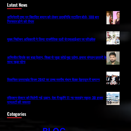
Latest News
अभिनेत्री तृषा पर विवादित बयान को लेकर उदयनिधि स्टालिन बोले- 100 बार
गिरफ्तार होने को तैयार
मुख्य निर्वाचन अधिकारी ने लिया राजनैतिक दलों से एसआईआर पर फीडबैक
अभिजीत दिपके का बड़ा ऐलान, शिक्षा से जुड़ा कोई मुद्दा उठेगा, हमारा संगठन छात्रों के
साथ खड़ा रहेगा
विकसित उत्तराखंड विजन 2047 पर उच्च स्तरीय मंथन बैठक देहरादून में सम्पन्न
एविएशन सेक्टर को मिलेगी नई उड़ान, देश में खुलेंगे 11 नए फ्लाइंग स्कूल; 30 हजार
पायलटों की जरूरत
Categories