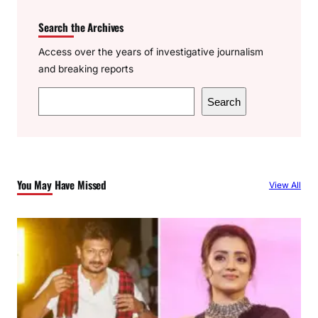
Search the Archives
Access over the years of investigative journalism
and breaking reports
S
Search
e
a
r
c
You May Have Missed
View All
h