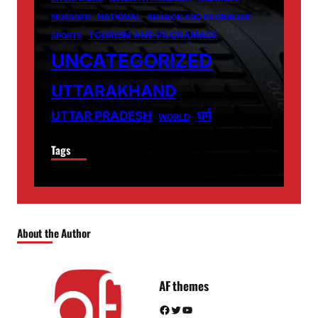
NATIONAL
MUSSORIE
RELIGION AND PILGRIMAGE
TOURISM AND PILGRAMAGE
SPORTS
UNCATEGORIZED
UTTARAKHAND
धर्म
UTTAR PRADESH
WORLD
Tags
About the Author
AF themes
Facebook
Twitter
YouTube