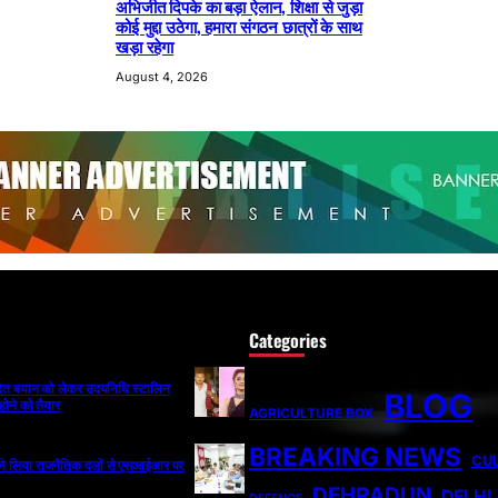
अभिजीत दिपके का बड़ा ऐलान, शिक्षा से जुड़ा
कोई मुद्दा उठेगा, हमारा संगठन छात्रों के साथ
खड़ा रहेगा
August 4, 2026
Categories
ादित बयान को लेकर उदयनिधि स्टालिन
BLOG
होने को तैयार
AGRICULTURE BOX
BREAKING NEWS
CU
ी ने लिया राजनैतिक दलों से एसआईआर पर
DEHRADUN
DELHI