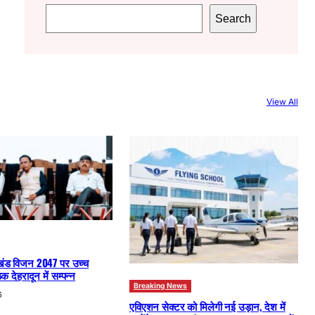
S
Search
e
a
r
c
View All
h
खंड विजन 2047 पर उच्च
क देहरादून में सम्पन्न
Breaking News
6
एविएशन सेक्टर को मिलेगी नई उड़ान, देश में