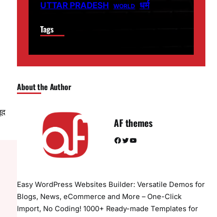
धर्म
UTTAR PRADESH
WORLD
Tags
About the Author
ूद
AF themes
Facebook
Twitter
YouTube
Easy WordPress Websites Builder: Versatile Demos for
Blogs, News, eCommerce and More – One-Click
Import, No Coding! 1000+ Ready-made Templates for