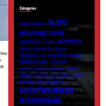
Categories
BLOG
AGRICULTURE BOX
BREAKING NEWS
DEHRADUN
CULTURE BOX
DEFENCE
DELHI
ECONOMIC BOX
EDITORIAL
स विषय
HARIDWAR
HISTORY
EMERGENCY
FILM
घ
INTERNATIONAL
LITERATURE
ामी
MUMBAI
MADHYA PRADESH
MUSSORIE
NATIONAL
RELIGION AND PILGRIMAGE
SPORTS
TOURISM AND PILGRAMAGE
UNCATEGORIZED
UTTARAKHAND