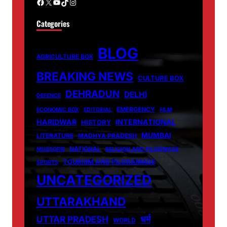
Facebook
X
YouTube
TikTok
Instagram
Categories
BLOG
AGRICULTURE BOX
BREAKING NEWS
CULTURE BOX
DEHRADUN
DELHI
DEFENCE
EMERGENCY
ECONOMIC BOX
EDITORIAL
FILM
HARIDWAR
INTERNATIONAL
HISTORY
MUMBAI
LITERATURE
MADHYA PRADESH
NATIONAL
MUSSORIE
RELIGION AND PILGRIMAGE
TOURISM AND PILGRAMAGE
SPORTS
UNCATEGORIZED
UTTARAKHAND
धर्म
UTTAR PRADESH
WORLD