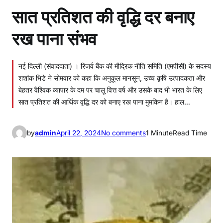
सात प्रतिशत की वृद्धि दर बनाए
रख पाना संभव
नई दिल्ली (संवाददाता) । रिजर्व बैंक की मौद्रिक नीति समिति (एमपीसी) के सदस्य
शशांक भिडे ने सोमवार को कहा कि अनुकूल मानसून, उच्च कृषि उत्पादकता और
बेहतर वैश्विक व्यापार के दम पर चालू वित्त वर्ष और उसके बाद भी भारत के लिए
सात प्रतिशत की आर्थिक वृद्धि दर को बनाए रख पाना मुमकिन है। हाल…
o
by
admin
April 22, 2024
No comments
1 Minute
Read Time
n
सा
त
प्र
ति
श
त