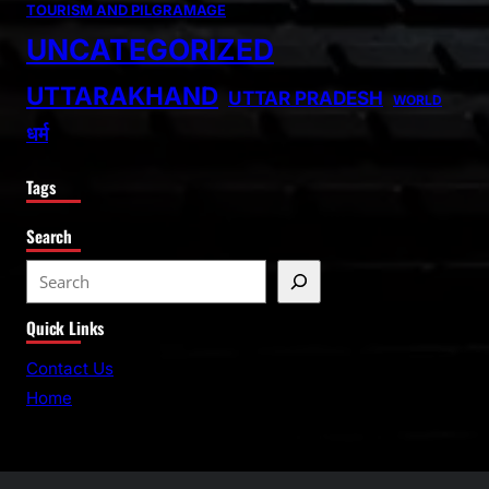
TOURISM AND PILGRAMAGE
UNCATEGORIZED
UTTARAKHAND
UTTAR PRADESH
WORLD
धर्म
Tags
Search
S
e
Quick Links
a
r
Contact Us
c
Home
h