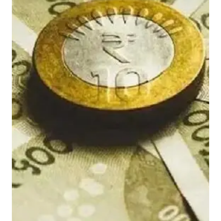
की
वृ
द्धि
द
र
ब
ना
ए
र
ख
पा
ना
सं
भ
व