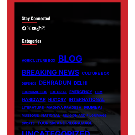
Stay Connected
Facebook
X
YouTube
TikTok
Instagram
Categories
BLOG
AGRICULTURE BOX
BREAKING NEWS
CULTURE BOX
DEHRADUN
DELHI
DEFENCE
EMERGENCY
ECONOMIC BOX
EDITORIAL
FILM
HARIDWAR
INTERNATIONAL
HISTORY
MUMBAI
LITERATURE
MADHYA PRADESH
NATIONAL
MUSSORIE
RELIGION AND PILGRIMAGE
TOURISM AND PILGRAMAGE
SPORTS
UNCATEGORIZED