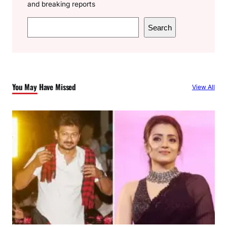
and breaking reports
S
Search
e
a
r
c
You May Have Missed
View All
h