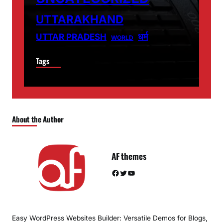
UTTARAKHAND
धर्म
UTTAR PRADESH
WORLD
Tags
About the Author
AF themes
Facebook
Twitter
YouTube
Easy WordPress Websites Builder: Versatile Demos for Blogs,