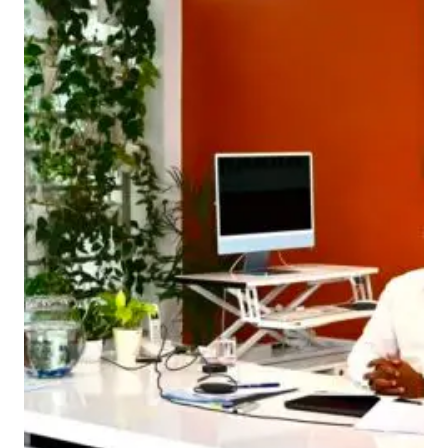
र
में
9
2
%
से
अ
धि
क
डि
जि
टा
ई
जे
श
न
का
का
र्य