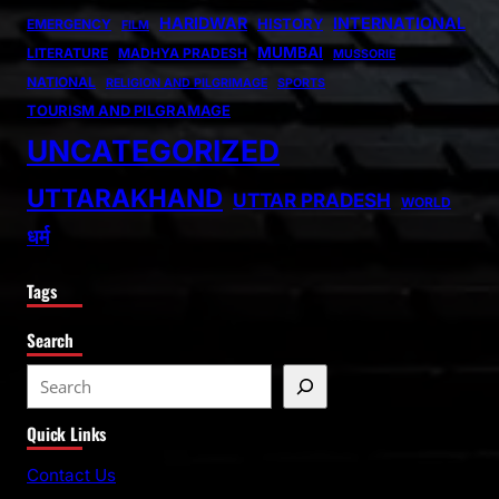
HARIDWAR
INTERNATIONAL
HISTORY
EMERGENCY
FILM
MUMBAI
LITERATURE
MADHYA PRADESH
MUSSORIE
NATIONAL
RELIGION AND PILGRIMAGE
SPORTS
TOURISM AND PILGRAMAGE
UNCATEGORIZED
UTTARAKHAND
UTTAR PRADESH
WORLD
धर्म
Tags
Search
S
e
Quick Links
a
r
Contact Us
c