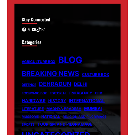
Stay Connected
Facebook
X
YouTube
TikTok
Instagram
Categories
BLOG
AGRICULTURE BOX
BREAKING NEWS
CULTURE BOX
DEHRADUN
DELHI
DEFENCE
EMERGENCY
ECONOMIC BOX
EDITORIAL
FILM
HARIDWAR
INTERNATIONAL
HISTORY
MUMBAI
LITERATURE
MADHYA PRADESH
NATIONAL
MUSSORIE
RELIGION AND PILGRIMAGE
TOURISM AND PILGRAMAGE
SPORTS
UNCATEGORIZED