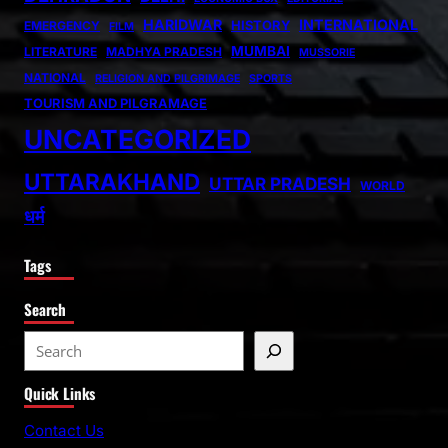
HARIDWAR
INTERNATIONAL
HISTORY
EMERGENCY
FILM
MUMBAI
LITERATURE
MADHYA PRADESH
MUSSORIE
NATIONAL
RELIGION AND PILGRIMAGE
SPORTS
TOURISM AND PILGRAMAGE
UNCATEGORIZED
UTTARAKHAND
UTTAR PRADESH
WORLD
धर्म
Tags
Search
S
e
Quick Links
a
r
Contact Us
c