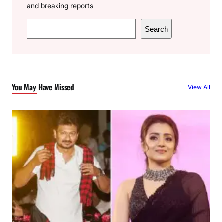
and breaking reports
S
Search
e
a
r
c
You May Have Missed
View All
h