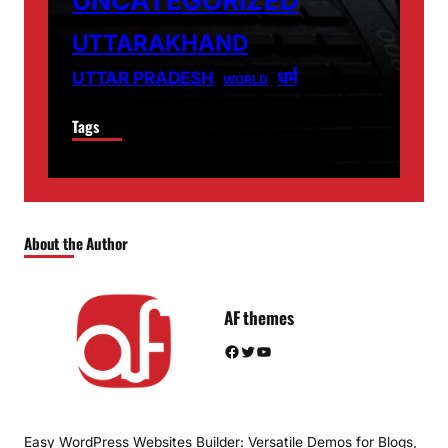
UTTARAKHAND
धर्म
UTTAR PRADESH
WORLD
Tags
About the Author
AF themes
Facebook
Twitter
YouTube
Easy WordPress Websites Builder: Versatile Demos for Blogs,